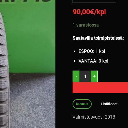
90,00
€/kpl
1 varastossa
Saatavilla toimipisteissä:
ESPOO: 1 kpl
VANTAA: 0 kpl
235/55R19 Sailun Ice Blazer 
Kuvaus
Lisätiedot
Valmistusvuosi 2018