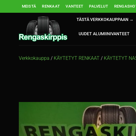
Skip
MEISTÄ
RENKAAT
VANTEET
PALVELUT
RENGASHOT
to
content
TÄSTÄ VERKKOKAUPPAAN →
UUDET ALUMIINIVANTEET
Verkkokauppa
/
KÄYTETYT RENKAAT
/
KÄYTETYT NA