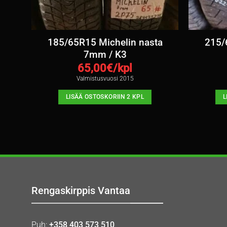
ta
185/65R15 Michelin nasta
215/
7mm / K3
65,00
€/kpl
Valmistusvuosi 2015
LISÄÄ OSTOSKORIIN 2 KPL
L
Rengaskirppis Vantaa
Puh:
+358 403 573 510