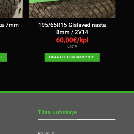
sta 7mm
195/65R15 Gislaved nasta
8mm / 2V14
60,00
€/kpl
Dot19
PL
LISÄÄ OSTOSKORIIN 2 KPL
Tilaa uutiskirje
Palvelut