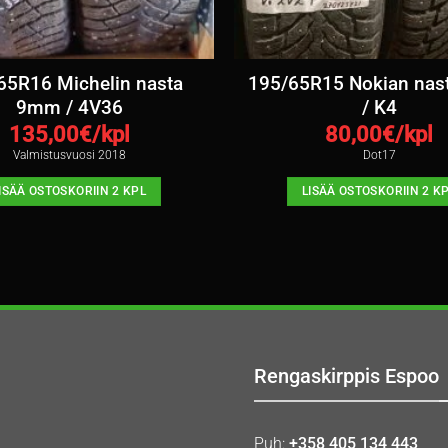
65R16 Michelin nasta
195/65R15 Nokian na
9mm / 4V36
/ K4
135,00
€/kpl
80,00
€/kpl
Valmistusvuosi 2018
Dot17
ISÄÄ OSTOSKORIIN 2 KPL
LISÄÄ OSTOSKORIIN 2 K
Rengaskirppis Espoo
Puh:
+358 405 134 443