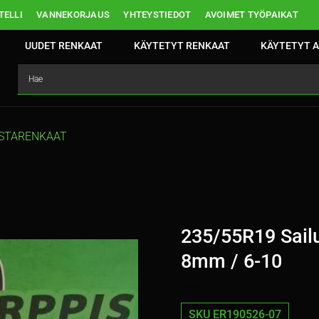
ELLI
VANNEKORJAUS
YHTEYSTIEDOT
AVOIMET TYÖPAIKAT
UUDET RENKAAT
KÄYTETYT RENKAAT
KÄYTETYT A
STARENKAAT
235/55R19 Sailu
8mm / 6-10
SKU ER190526-07