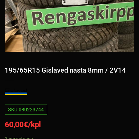
195/65R15 Gislaved nasta 8mm / 2V14
SKU 080223744
60,00
€/kpl
2 varastossa