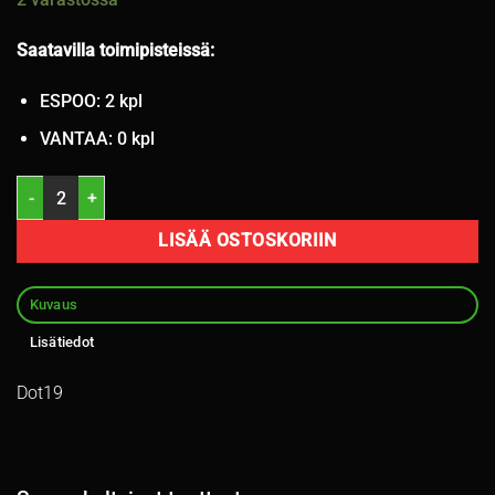
Saatavilla toimipisteissä:
ESPOO: 2 kpl
VANTAA: 0 kpl
195/65R15 Gislaved nasta 8mm / 2V14 määrä
LISÄÄ OSTOSKORIIN
Kuvaus
Lisätiedot
Dot19