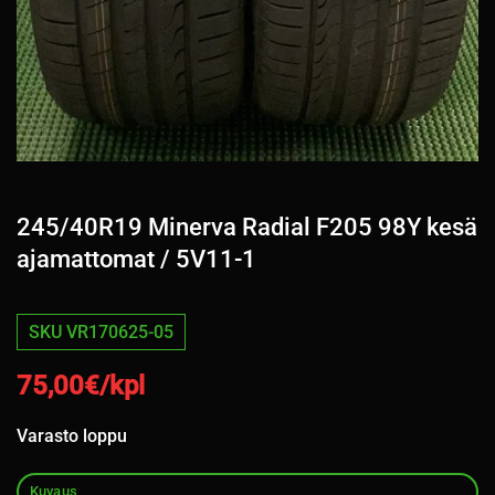
245/40R19 Minerva Radial F205 98Y kesä
ajamattomat / 5V11-1
SKU VR170625-05
75,00
€/kpl
Varasto loppu
Kuvaus