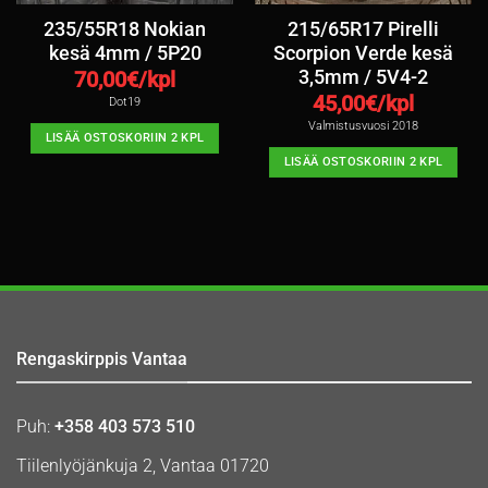
235/55R18 Nokian
215/65R17 Pirelli
kesä 4mm / 5P20
Scorpion Verde kesä
3,5mm / 5V4-2
70,00
€/kpl
45,00
€/kpl
Dot19
Valmistusvuosi 2018
LISÄÄ OSTOSKORIIN 2 KPL
LISÄÄ OSTOSKORIIN 2 KPL
Rengaskirppis Vantaa
Puh:
+358 403 573 510
Tiilenlyöjänkuja 2, Vantaa 01720