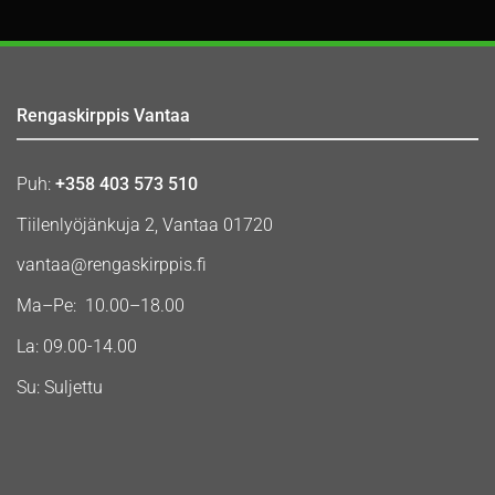
Rengaskirppis Vantaa
Puh:
+358 403 573 510
Tiilenlyöjänkuja 2, Vantaa 01720
vantaa@rengaskirppis.fi
Ma–Pe: 10.00–18.00
La: 09.00-14.00
Su: Suljettu