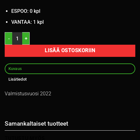
ESPOO: 0 kpl
VANTAA: 1 kpl
255/35R19 Nokian Hakka Black 2 96Y kesä 5mm / 3V13-5 määrä
LISÄÄ OSTOSKORIIN
Kuvaus
Lisätiedot
Valmistusvuosi 2022
Samankaltaiset tuotteet
TUTUSTU MYÖS