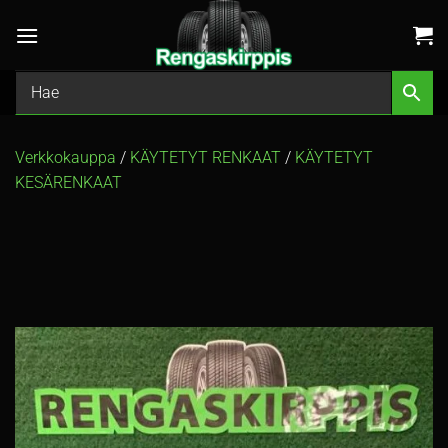
Skip
to
content
Verkkokauppa
/
KÄYTETYT RENKAAT
/
KÄYTETYT
KESÄRENKAAT