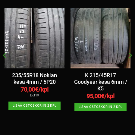
235/55R18 Nokian
K 215/45R17
kesä 4mm / 5P20
Goodyear kesä 6mm /
K5
70,00
€/kpl
95,00
€/kpl
Dot19
LISÄÄ OSTOSKORIIN 2 KPL
LISÄÄ OSTOSKORIIN 2 KPL