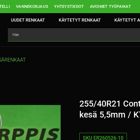
ELLI
VANNEKORJAUS
YHTEYSTIEDOT
AVOIMET TYÖPAIKAT
UUDET RENKAAT
KÄYTETYT RENKAAT
KÄYTETYT A
SÄRENKAAT
255/40R21 Cont
kesä 5,5mm / K
SKU ER260526-10