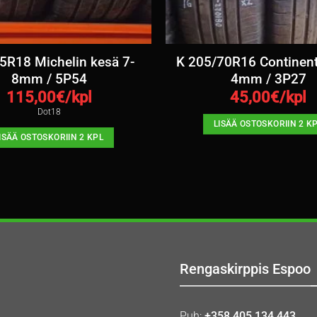
5R18 Michelin kesä 7-
K 205/70R16 Continent
8mm / 5P54
4mm / 3P27
115,00
€/kpl
45,00
€/kpl
Dot18
LISÄÄ OSTOSKORIIN 2 K
ISÄÄ OSTOSKORIIN 2 KPL
Rengaskirppis Espoo
Puh:
+358 405 134 443