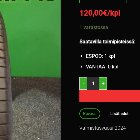
120,00
€/kpl
1 varastossa
Saatavilla toimipisteissä:
ESPOO: 1 kpl
VANTAA: 0 kpl
255/40R21 Continental EcoCon
Kuvaus
Lisätiedot
Valmistusvuosi 2024