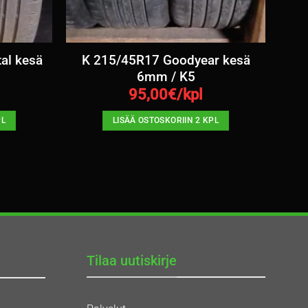
al kesä
K 215/45R17 Goodyear kesä
6mm / K5
95,00
€/kpl
PL
LISÄÄ OSTOSKORIIN 2 KPL
Tilaa uutiskirje