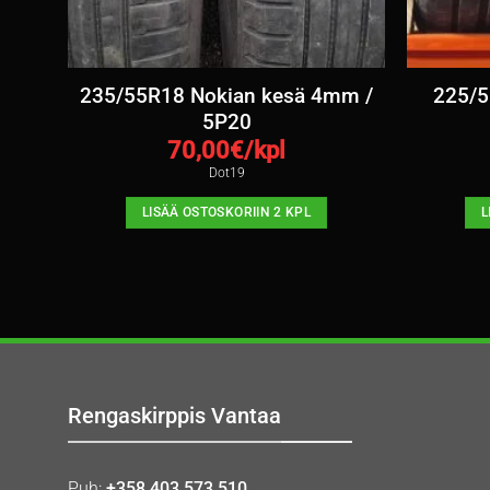
t
235/55R18 Nokian kesä 4mm /
225/5
13
5P20
70,00
€/kpl
Dot19
LISÄÄ OSTOSKORIIN 2 KPL
L
Rengaskirppis Vantaa
Puh:
+358 403 573 510