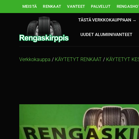
Skip
MEISTÄ
RENKAAT
VANTEET
PALVELUT
RENGASHOT
to
content
TÄSTÄ VERKKOKAUPPAAN →
UUDET ALUMIINIVANTEET
Verkkokauppa
/
KÄYTETYT RENKAAT
/
KÄYTETYT KE