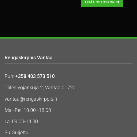
LISÄÄ OSTOSKORIIN
Rengaskirppis Vantaa
Puh:
+358 403 573 510
Tiilenlyöjänkuja 2, Vantaa 01720
vantaa@rengaskirppis.fi
Ma–Pe: 10.00–18.00
La: 09.00-14.00
Su: Suljettu