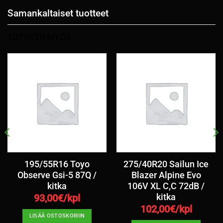
Samankaltaiset tuotteet
TUTUSTU MYÖS
195/55R16 Toyo
275/40R20 Sailun Ice
Observe Gsi-5 87Q /
Blazer Alpine Evo
kitka
106V XL C,C 72dB /
kitka
93,00
€/kpl
102,00
€/kpl
LISÄÄ OSTOSKORIIN