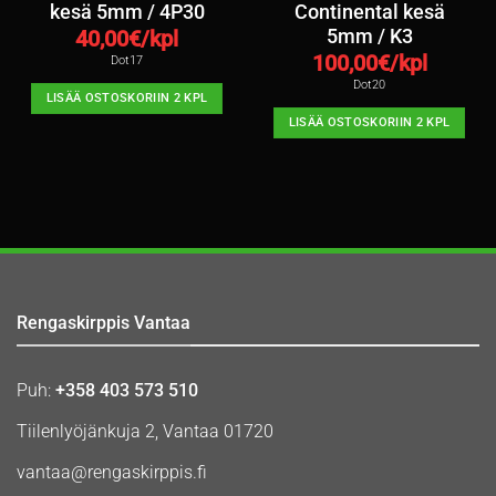
kesä 5mm / 4P30
Continental kesä
5mm / K3
40,00
€/kpl
100,00
€/kpl
Dot17
Dot20
LISÄÄ OSTOSKORIIN 2 KPL
LISÄÄ OSTOSKORIIN 2 KPL
Rengaskirppis Vantaa
Puh:
+358 403 573 510
Tiilenlyöjänkuja 2, Vantaa 01720
vantaa@rengaskirppis.fi