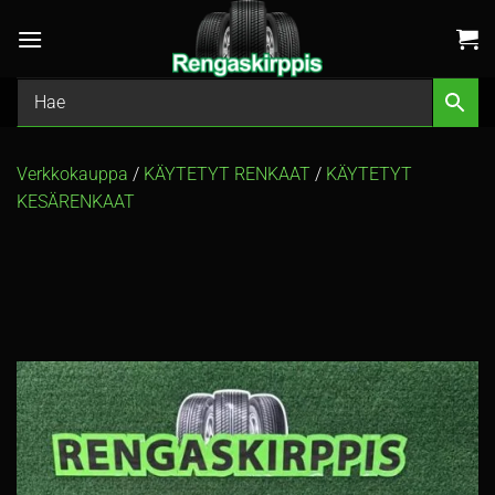
Skip
to
content
Verkkokauppa
/
KÄYTETYT RENKAAT
/
KÄYTETYT
KESÄRENKAAT