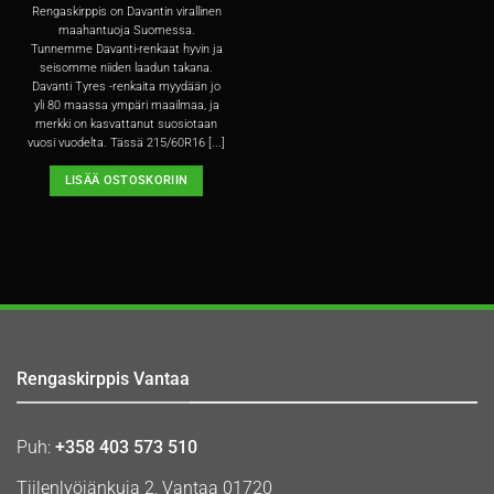
Rengaskirppis on Davantin virallinen
maahantuoja Suomessa.
Tunnemme Davanti-renkaat hyvin ja
seisomme niiden laadun takana.
Davanti Tyres -renkaita myydään jo
yli 80 maassa ympäri maailmaa, ja
merkki on kasvattanut suosiotaan
vuosi vuodelta. Tässä 215/60R16 [...]
LISÄÄ OSTOSKORIIN
Rengaskirppis Vantaa
Puh:
+358 403 573 510
Tiilenlyöjänkuja 2, Vantaa 01720