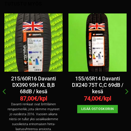
TUTUSTU MYÖS
215/60R16 Davanti
155/65R14 Davanti
DX390 95H XL B,B
DX240 75T C,C 69dB /
68dB / kesä
kesä
87,00
€/kpl
74,00
€/kpl
Davanti renkaat ovat brittiläinen
LISÄÄ OSTOSKORIIN
rengasmerkki, jota olemme myyneet
jo vuodesta 2016. Vuosien aikana
niistä on tullut yksi asiakkaidemme
suosikeista erinomaisen hinta-
laatusuhteensa ansiosta.