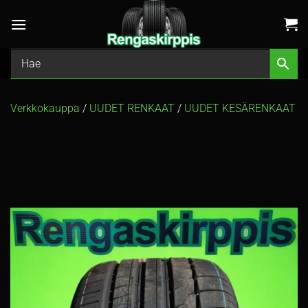
Skip
to
content
Verkkokauppa
/
UUDET RENKAAT
/
UUDET KESÄRENKAAT