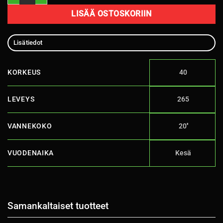
LISÄÄ OSTOSKORIIN
Lisätiedot
KORKEUS
40
LEVEYS
265
VANNEKOKO
20''
VUODENAIKA
Kesä
Samankaltaiset tuotteet