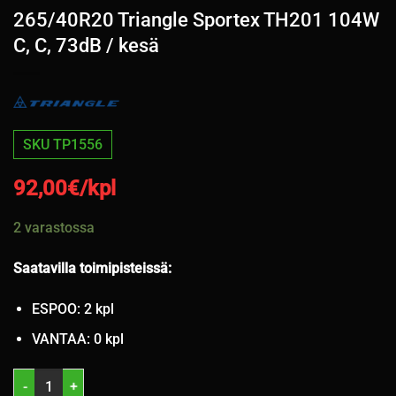
265/40R20 Triangle Sportex TH201 104W
C, C, 73dB / kesä
SKU TP1556
92,00
€/kpl
2 varastossa
Saatavilla toimipisteissä:
ESPOO: 2 kpl
VANTAA: 0 kpl
265/40R20 Triangle Sportex TH201 104W C, C, 73dB / kesä määrä