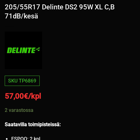
205/55R17 Delinte DS2 95W XL C,B
71dB/kesä
SKU TP6869
57,00
€/kpl
2 varastossa
Saatavilla toimipisteissä:
ESPOO: 2 kpl