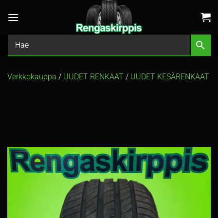
Skip
to
content
Verkkokauppa
/
UUDET RENKAAT
/
UUDET KESÄRENKAAT