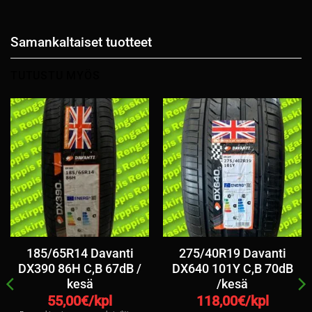
Samankaltaiset tuotteet
TUTUSTU MYÖS
185/65R14 Davanti
275/40R19 Davanti
DX390 86H C,B 67dB /
DX640 101Y C,B 70dB
kesä
/kesä
55,00
€/kpl
118,00
€/kpl