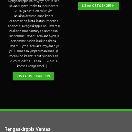
Rengaskirppis on myynyt brittiläisen
LISÄÄ OSTOSKORIIN
Davanti Tyres renkaita jo vuodesta
2016, ja niistä on tullut yksi
asiakkaidemme suosikeista
erinomaisen hinta-laatusuhteensa
ansiosta. Rengaskirppis on Davantin
virallinen maahantuoja Suomessa.
Tunnemme Davanti-renkaat hyvin ja
seisomme niiden laadun takana.
Davanti Tyres -renkaita myydään jo
yli 80 maassa ympäri maailmaa, ja
merkki on kasvattanut suosiotaan
vuosi vuodelta. Tässä 185/65R14
koossa rengasmelu [...]
LISÄÄ OSTOSKORIIN
Rengaskirppis Vantaa