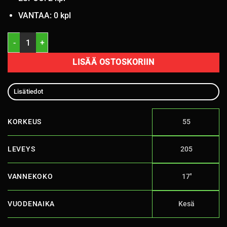
VANTAA: 0 kpl
205/55R17 Delinte DS2 95W XL C,B 71dB/kesä määrä
LISÄÄ OSTOSKORIIN
Lisätiedot
KORKEUS
55
LEVEYS
205
VANNEKOKO
17''
VUODENAIKA
Kesä