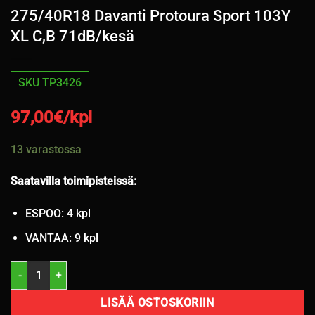
275/40R18 Davanti Protoura Sport 103Y
XL C,B 71dB/kesä
SKU TP3426
97,00
€/kpl
13 varastossa
Saatavilla toimipisteissä:
ESPOO: 4 kpl
VANTAA: 9 kpl
275/40R18 Davanti Protoura Sport 103Y XL C,B 71dB/kesä määrä
LISÄÄ OSTOSKORIIN