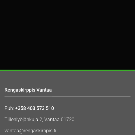
Rengaskirppis Vantaa
Puh:
+358 403 573 510
Tiilenlyöjänkuja 2, Vantaa 01720
vantaa@rengaskirppis.fi