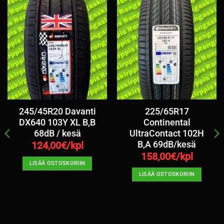
245/45R20 Davanti
225/65R17
DX640 103Y XL B,B
Continental
68dB / kesä
UltraContact 102H
B,A 69dB/kesä
124,00
€/kpl
158,00
€/kpl
LISÄÄ OSTOSKORIIN
LISÄÄ OSTOSKORIIN