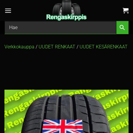
Skip
to
content
Verkkokauppa
/
UUDET RENKAAT
/
UUDET KESÄRENKAAT