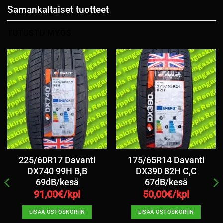
Samankaltaiset tuotteet
TUTUSTU MYÖS
225/60R17 Davanti
175/65R14 Davanti
DX740 99H B,B
DX390 82H C,C
69dB/kesä
67dB/kesä
91,00
€/kpl
50,00
€/kpl
LISÄÄ OSTOSKORIIN
LISÄÄ OSTOSKORIIN