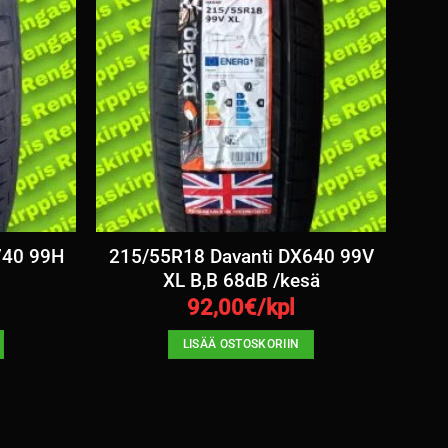
740 99H
215/55R18 Davanti DX640 99V
XL B,B 68dB /kesä
92,00
€/kpl
LISÄÄ OSTOSKORIIN