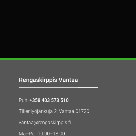
Rengaskirppis Vantaa
Puh:
+358 403 573 510
Tiilenlyöjänkuja 2, Vantaa 01720
vantaa@rengaskirppis.fi
Ma–Pe: 10.00–18.00