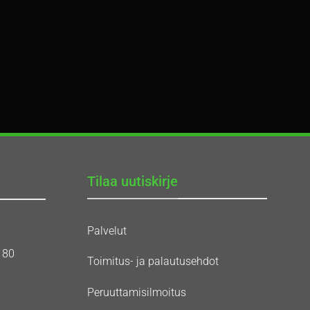
Tilaa uutiskirje
Palvelut
180
Toimitus- ja palautusehdot
Peruuttamisilmoitus