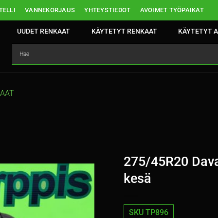
ELLI
VANNEKORJAUS
YHTEYSTIEDOT
AVOIMET TYÖPAIKAT
UUDET RENKAAT
KÄYTETYT RENKAAT
KÄYTETYT A
KAAT
275/45R20 Dava
kesä
SKU TP896