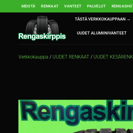
Skip
MEISTÄ
RENKAAT
VANTEET
PALVELUT
RENGASHOT
to
content
TÄSTÄ VERKKOKAUPPAAN →
UUDET ALUMIINIVANTEET
Verkkokauppa
/
UUDET RENKAAT
/
UUDET KESÄREN