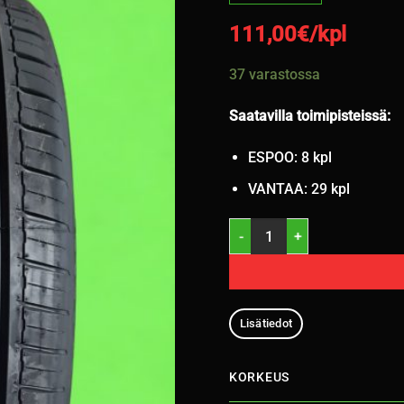
111,00
€/kpl
37 varastossa
Saatavilla toimipisteissä:
ESPOO: 8 kpl
VANTAA: 29 kpl
275/45R20 Davanti DX640 110
Lisätiedot
KORKEUS