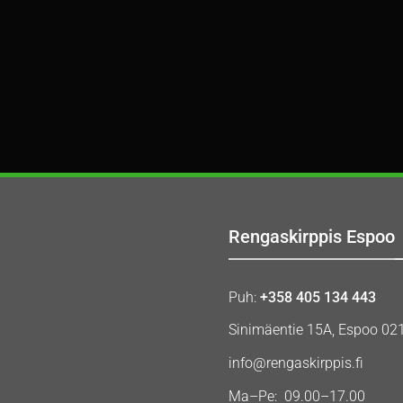
Rengaskirppis Espoo
Puh:
+358 405 134 443
Sinimäentie 15A, Espoo 02
info@rengaskirppis.fi
Ma–Pe: 09.00–17.00