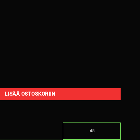
Y XL B,B 70dB/ kesä määrä
LISÄÄ OSTOSKORIIN
45