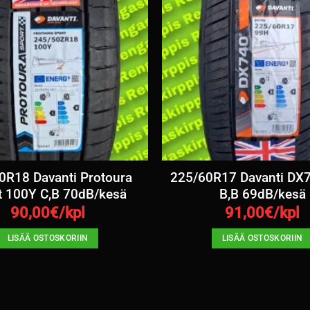
0R18 Davanti Protoura
225/60R17 Davanti DX
t 100Y C,B 70dB/kesä
B,B 69dB/kesä
90,00
€/kpl
91,00
€/kpl
LISÄÄ OSTOSKORIIN
LISÄÄ OSTOSKORIIN