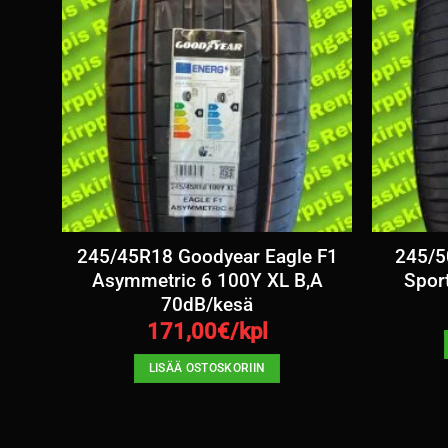
245/45R18 Goodyear Eagle F1
245/5
 2
Asymmetric 6 100Y XL B,A
Spor
70dB/kesä
171,00
€/kpl
LISÄÄ OSTOSKORIIN