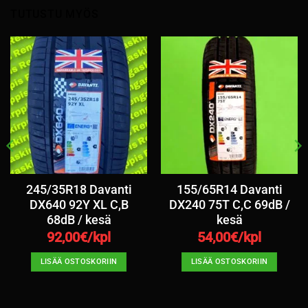
TUTUSTU MYÖS
245/35R18 Davanti
155/65R14 Davanti
DX640 92Y XL C,B
DX240 75T C,C 69dB /
68dB / kesä
kesä
92,00
€/kpl
54,00
€/kpl
LISÄÄ OSTOSKORIIN
LISÄÄ OSTOSKORIIN