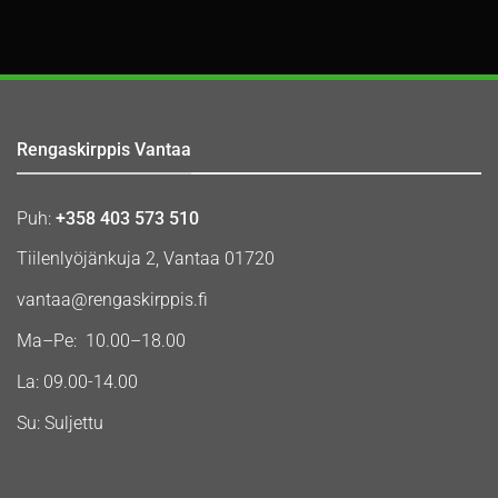
Rengaskirppis Vantaa
Puh:
+358 403 573 510
Tiilenlyöjänkuja 2, Vantaa 01720
vantaa@rengaskirppis.fi
Ma–Pe: 10.00–18.00
La: 09.00-14.00
Su: Suljettu