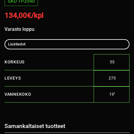
SKU TP3540
134,00
€/kpl
Varasto loppu
Lisätiedot
KORKEUS
55
LEVEYS
275
VANNEKOKO
19''
Samankaltaiset tuotteet