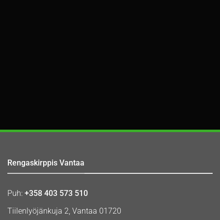
Rengaskirppis Vantaa
Puh:
+358 403 573 510
Tiilenlyöjänkuja 2, Vantaa 01720