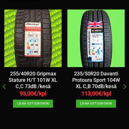
TUTUSTU MYÖS
255/40R20 Gripmax
235/50R20 Davanti
Stature H/T 101W XL
Protoura Sport 104W
C,C 73dB /kesä
XL C,B 70dB/kesä
93,00
€/kpl
113,00
€/kpl
LISÄÄ OSTOSKORIIN
LISÄÄ OSTOSKORIIN