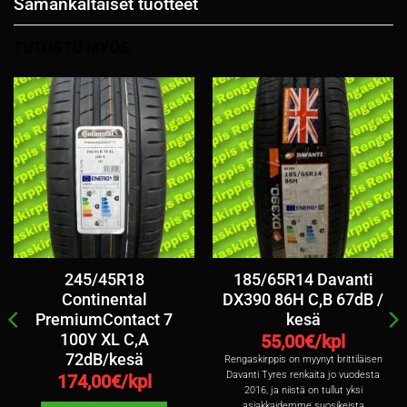
Samankaltaiset tuotteet
TUTUSTU MYÖS
245/45R18
185/65R14 Davanti
Continental
DX390 86H C,B 67dB /
PremiumContact 7
kesä
100Y XL C,A
55,00
€/kpl
72dB/kesä
Rengaskirppis on myynyt brittiläisen
Davanti Tyres renkaita jo vuodesta
174,00
€/kpl
2016, ja niistä on tullut yksi
asiakkaidemme suosikeista