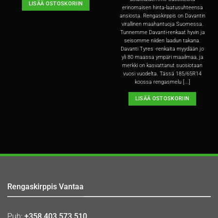
LISÄÄ OSTOSKORIIN
erinomaisen hinta-laatusuhteensa
ansiosta. Rengaskirppis on Davantin
virallinen maahantuoja Suomessa.
Tunnemme Davanti-renkaat hyvin ja
seisomme niiden laadun takana.
Davanti Tyres -renkaita myydään jo
yli 80 maassa ympäri maailmaa, ja
merkki on kasvattanut suosiotaan
vuosi vuodelta. Tässä 185/65R14
koossa rengasmelu [...]
LISÄÄ OSTOSKORIIN
Rengaskirppis Vantaa
Puh:
+358 403 573 510