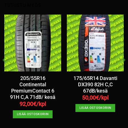
TUTUSTU MYÖS
205/55R16
175/65R14 Davanti
Continental
DX390 82H C,C
PremiumContact 6
67dB/kesä
91H C,A 71dB/ kesä
50,00
€/kpl
92,00
€/kpl
LISÄÄ OSTOSKORIIN
LISÄÄ OSTOSKORIIN