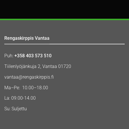
Rengaskirppis Vantaa
Puh:
+358 403 573 510
Tiilenlyöjänkuja 2, Vantaa 01720
vantaa@rengaskirppis.fi
Ma–Pe: 10.00–18.00
La: 09.00-14.00
Su: Suljettu