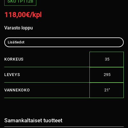
SKU TP1128
118,00
€/kpl
Varasto loppu
Lisätiedot
KORKEUS
35
LEVEYS
295
VANNEKOKO
21''
Samankaltaiset tuotteet