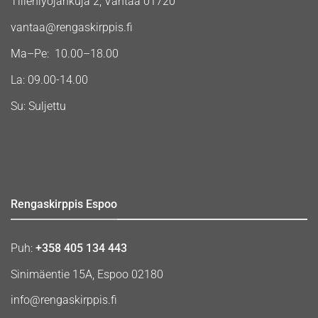
Tiilenlyöjänkuja 2, Vantaa 01720
vantaa@rengaskirppis.fi
Ma–Pe: 10.00–18.00
La: 09.00-14.00
Su: Suljettu
Rengaskirppis Espoo
Puh:
+358 405 134 443
Sinimäentie 15A, Espoo 02180
info@rengaskirppis.fi