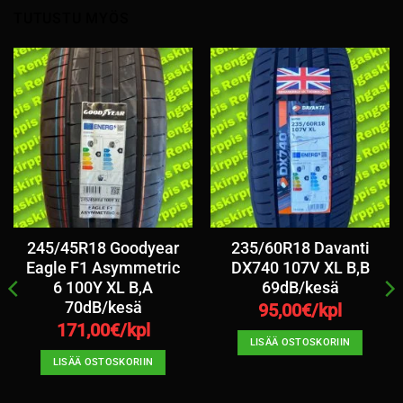
TUTUSTU MYÖS
245/45R18 Goodyear
235/60R18 Davanti
Eagle F1 Asymmetric
DX740 107V XL B,B
6 100Y XL B,A
69dB/kesä
70dB/kesä
95,00
€/kpl
171,00
€/kpl
LISÄÄ OSTOSKORIIN
LISÄÄ OSTOSKORIIN