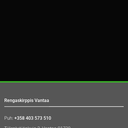
Rengaskirppis Vantaa
Puh:
+358 403 573 510