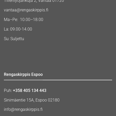
Tiilenlyöjänkuja 2, Vantaa 01720
vantaa@rengaskirppis.fi
Ma–Pe: 10.00–18.00
La: 09.00-14.00
Su: Suljettu
Rengaskirppis Espoo
Puh:
+358 405 134 443
Sinimäentie 15A, Espoo 02180
info@rengaskirppis.fi