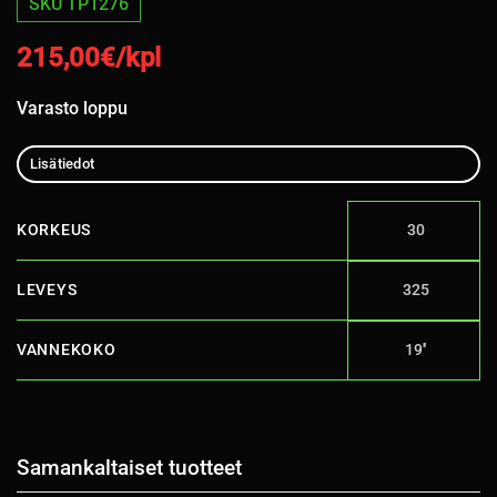
SKU TP1276
215,00
€/kpl
Varasto loppu
Lisätiedot
KORKEUS
30
LEVEYS
325
VANNEKOKO
19''
Samankaltaiset tuotteet