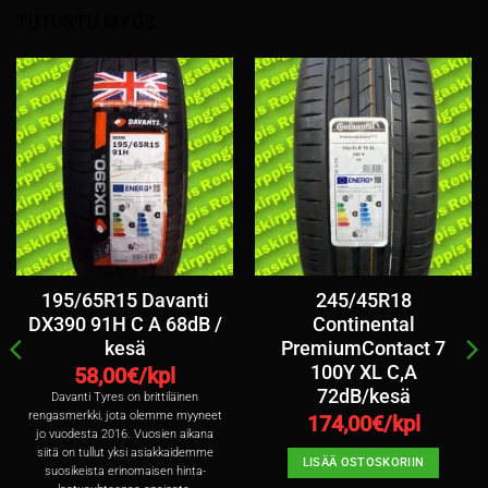
TUTUSTU MYÖS
195/65R15 Davanti
245/45R18
DX390 91H C A 68dB /
Continental
kesä
PremiumContact 7
100Y XL C,A
58,00
€/kpl
72dB/kesä
Davanti Tyres on brittiläinen
rengasmerkki, jota olemme myyneet
174,00
€/kpl
jo vuodesta 2016. Vuosien aikana
siitä on tullut yksi asiakkaidemme
LISÄÄ OSTOSKORIIN
suosikeista erinomaisen hinta-