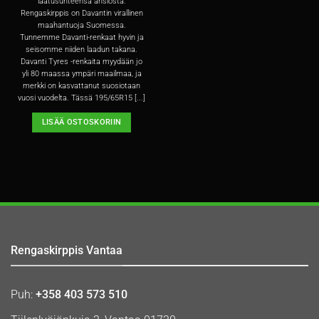
laatusuhteensa ansiosta.
Rengaskirppis on Davantin virallinen
maahantuoja Suomessa.
Tunnemme Davanti-renkaat hyvin ja
seisomme niiden laadun takana.
Davanti Tyres -renkaita myydään jo
yli 80 maassa ympäri maailmaa, ja
merkki on kasvattanut suosiotaan
vuosi vuodelta. Tässä 195/65R15 [...]
LISÄÄ OSTOSKORIIN
Rengaskirppis Vantaa
Puh:
+358 403 573 510