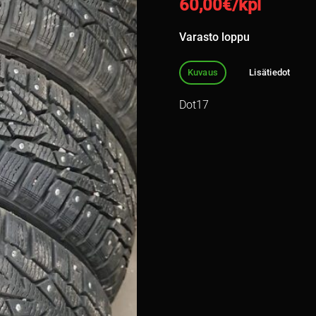
60,00
€/kpl
Varasto loppu
Kuvaus
Lisätiedot
Dot17