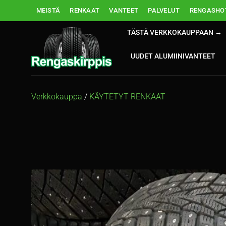
Skip
MEISTÄ
RENKAAT
VANTEET
PALVELUT
RENGASHOT
to
content
TÄSTÄ VERKKOKAUPPAAN →
UUDET ALUMIINIVANTEET
Verkkokauppa
/
KÄYTETYT RENKAAT