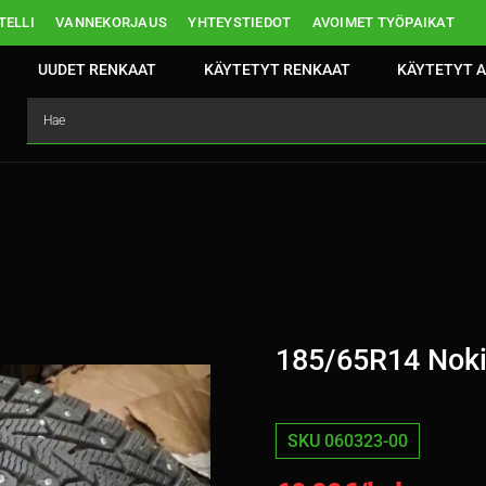
ELLI
VANNEKORJAUS
YHTEYSTIEDOT
AVOIMET TYÖPAIKAT
UUDET RENKAAT
KÄYTETYT RENKAAT
KÄYTETYT A
185/65R14 Noki
SKU 060323-00