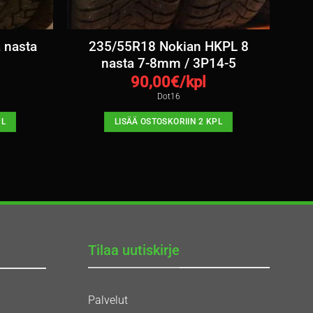
 nasta
235/55R18 Nokian HKPL 8
nasta 7-8mm / 3P14-5
90,00
€/kpl
Dot16
PL
LISÄÄ OSTOSKORIIN 2 KPL
Tilaa uutiskirje
Palvelut