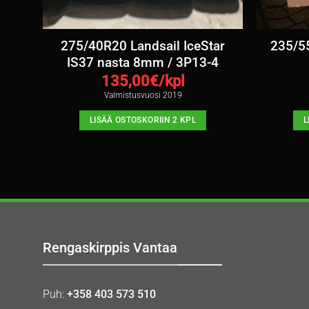
mm /
275/40R20 Landsail IceStar
235/55
IS37 nasta 8mm / 3P13-4
135,00
€/kpl
Valmistusvuosi 2019
LISÄÄ OSTOSKORIIN 2 KPL
L
Rengaskirppis Vantaa
Puh:
+358 403 573 510