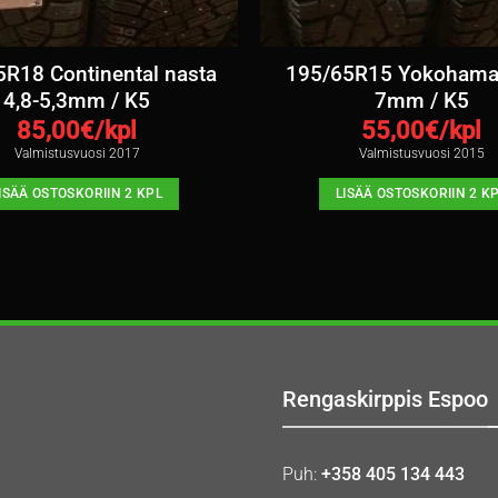
R18 Continental nasta
195/65R15 Yokohama
4,8-5,3mm / K5
7mm / K5
85,00
€/kpl
55,00
€/kpl
Valmistusvuosi 2017
Valmistusvuosi 2015
ISÄÄ OSTOSKORIIN 2 KPL
LISÄÄ OSTOSKORIIN 2 K
Rengaskirppis Espoo
Puh:
+358 405 134 443