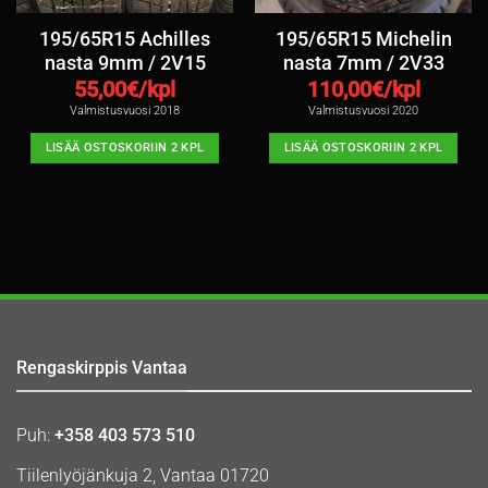
195/65R15 Achilles
195/65R15 Michelin
nasta 9mm / 2V15
nasta 7mm / 2V33
55,00
€/kpl
110,00
€/kpl
Valmistusvuosi 2018
Valmistusvuosi 2020
LISÄÄ OSTOSKORIIN 2 KPL
LISÄÄ OSTOSKORIIN 2 KPL
Rengaskirppis Vantaa
Puh:
+358 403 573 510
Tiilenlyöjänkuja 2, Vantaa 01720