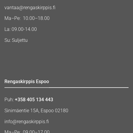
vantaa@rengaskirppis.fi
Ma–Pe: 10.00–18.00
La: 09.00-14.00
Su: Suljettu
Rengaskirppis Espoo
Puh:
+358 405 134 443
Sinimäentie 15A, Espoo 02180
info@rengaskirppis.fi
Ma–Pe: 09.00–17.00