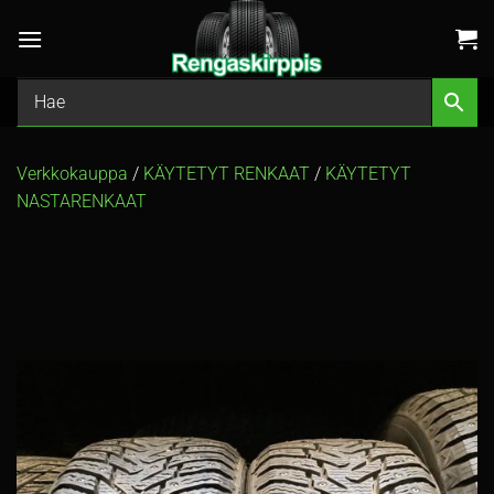
Skip
to
content
Verkkokauppa
/
KÄYTETYT RENKAAT
/
KÄYTETYT
NASTARENKAAT