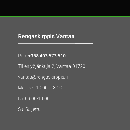
Rengaskirppis Vantaa
Puh:
+358 403 573 510
Tiilenlyöjänkuja 2, Vantaa 01720
vantaa@rengaskirppis.fi
Ma–Pe: 10.00–18.00
La: 09.00-14.00
Su: Suljettu