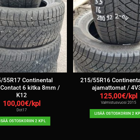
/55R17 Continental
215/55R16 Continental
gContact 6 kitka 8mm /
ajamattomat / 4V
K12
125,00
€/kpl
100,00
€/kpl
Valmistusvuosi 2015
Dot17
LISÄÄ OSTOSKORIIN 2 K
ISÄÄ OSTOSKORIIN 2 KPL