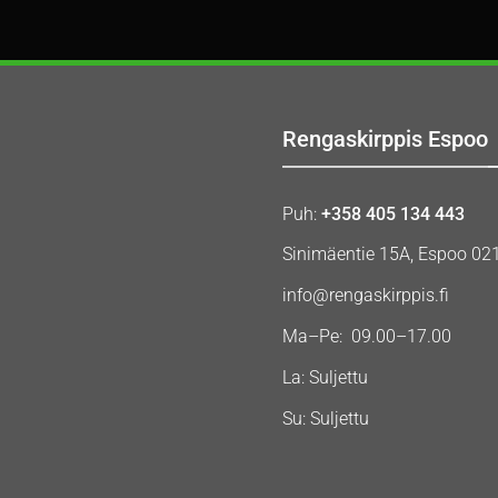
Rengaskirppis Espoo
Puh:
+358 405 134 443
Sinimäentie 15A, Espoo 02
info@rengaskirppis.fi
Ma–Pe: 09.00–17.00
La: Suljettu
Su: Suljettu