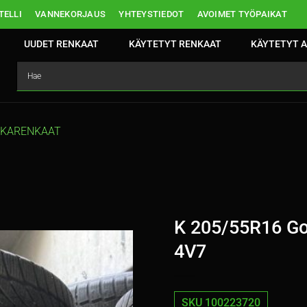
ELLI
VANNEKORJAUS
YHTEYSTIEDOT
AVOIMET TYÖPAIKAT
UUDET RENKAAT
KÄYTETYT RENKAAT
KÄYTETYT A
TKARENKAAT
K 205/55R16 G
4V7
SKU 100223720