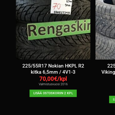
225/55R17 Nokian HKPL R2
225
m /
kitka 6,5mm / 4V1-3
Vikin
70,00
€/kpl
Valmistusvuosi 2016
LISÄÄ OSTOSKORIIN 2 KPL
L