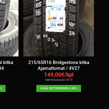
 kitka
215/65R16 Bridgestone kitka
34
Ajamattomat / 4V27
149,00
€/kpl
Valmistusvuosi 2019
PL
LISÄÄ OSTOSKORIIN 4 KPL