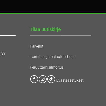
Tilaa uutiskirje
Palvelut
180
Toimitus- ja palautusehdot
Peruuttamisilmoitus
Evästeasetukset