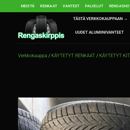
Skip
MEISTÄ
RENKAAT
VANTEET
PALVELUT
RENGASHOT
to
content
TÄSTÄ VERKKOKAUPPAAN →
UUDET ALUMIINIVANTEET
Verkkokauppa
/
KÄYTETYT RENKAAT
/
KÄYTETYT KI