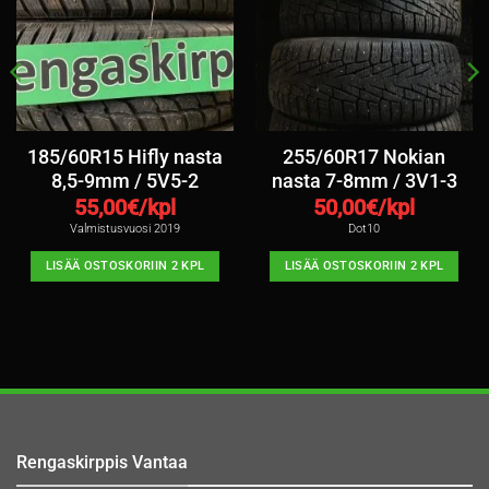
185/60R15 Hifly nasta
255/60R17 Nokian
8,5-9mm / 5V5-2
nasta 7-8mm / 3V1-3
55,00
€/kpl
50,00
€/kpl
Valmistusvuosi 2019
Dot10
LISÄÄ OSTOSKORIIN 2 KPL
LISÄÄ OSTOSKORIIN 2 KPL
Rengaskirppis Vantaa