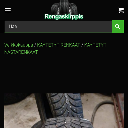
Skip
to
content
Verkkokauppa
/
KÄYTETYT RENKAAT
/
KÄYTETYT
NASTARENKAAT