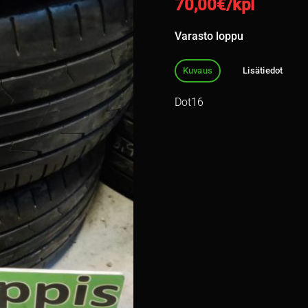
70,00
€/kpl
Varasto loppu
Kuvaus
Lisätiedot
Dot16