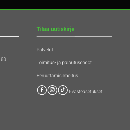
Tilaa uutiskirje
Palvelut
180
Toimitus- ja palautusehdot
Peruuttamisilmoitus
Evästeasetukset