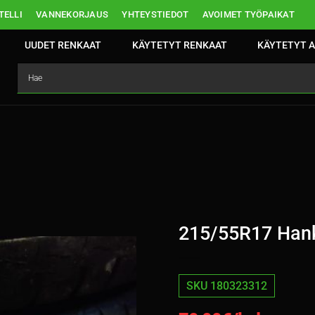
ELLI
VANNEKORJAUS
YHTEYSTIEDOT
AVOIMET TYÖPAIKAT
UUDET RENKAAT
KÄYTETYT RENKAAT
KÄYTETYT A
215/55R17 Han
SKU 180323312