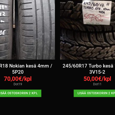
R18 Nokian kesä 4mm /
245/60R17 Turbo kesä
5P20
3V15-2
70,00
€/kpl
50,00
€/kpl
Dot19
Dot11
ISÄÄ OSTOSKORIIN 2 KPL
LISÄÄ OSTOSKORIIN 2 K