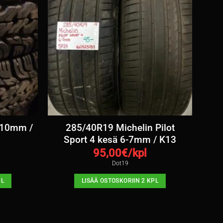
 10mm /
285/40R19 Michelin Pilot
Sport 4 kesä 6-7mm / K13
95,00
€/kpl
Dot19
PL
LISÄÄ OSTOSKORIIN 2 KPL