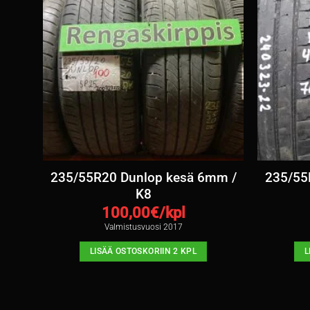
ä
235/55R20 Dunlop kesä 6mm /
235/55
K8
100,00
€/kpl
Valmistusvuosi 2017
LISÄÄ OSTOSKORIIN 2 KPL
L