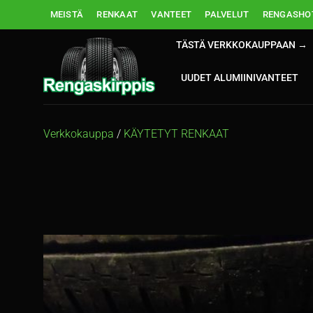
Skip
MEISTÄ
RENKAAT
VANTEET
PALVELUT
RENGASHOT
to
content
TÄSTÄ VERKKOKAUPPAAN →
UUDET ALUMIINIVANTEET
Verkkokauppa
/
KÄYTETYT RENKAAT