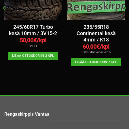
245/60R17 Turbo
235/55R18
kesä 10mm / 3V15-2
Continental kesä
4mm / K13
50,00
€/kpl
60,00
€/kpl
Dot11
Valmistusvuosi 2016
LISÄÄ OSTOSKORIIN 2 KPL
LISÄÄ OSTOSKORIIN 2 KPL
Rengaskirppis Vantaa