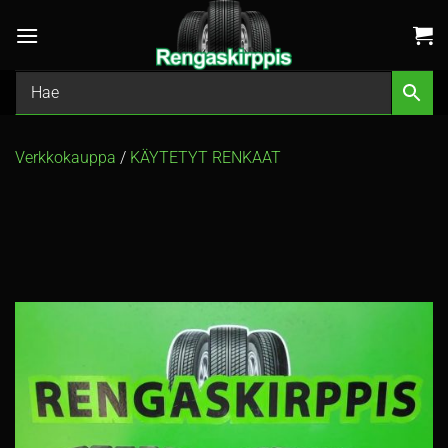
Skip
to
content
Verkkokauppa
/
KÄYTETYT RENKAAT