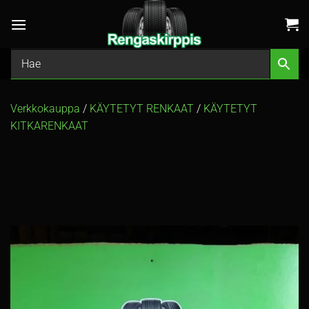
Skip
to
content
Verkkokauppa
/
KÄYTETYT RENKAAT
/
KÄYTETYT
KITKARENKAAT