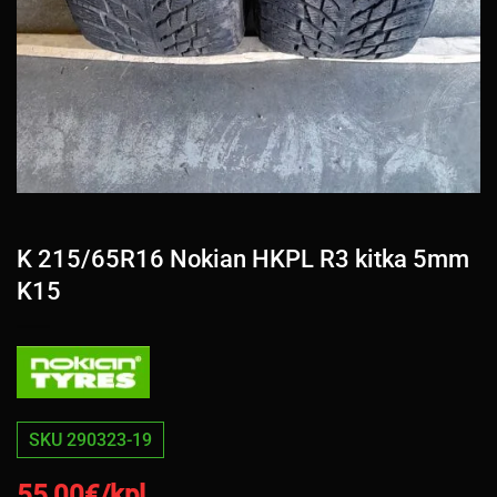
K 215/65R16 Nokian HKPL R3 kitka 5mm
K15
SKU 290323-19
55,00
€/kpl