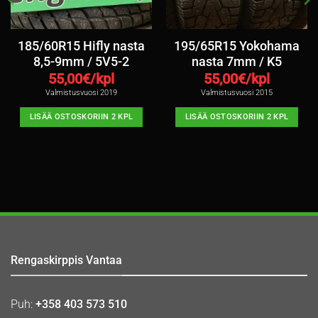
185/60R15 Hifly nasta
195/65R15 Yokohama
8,5-9mm / 5V5-2
nasta 7mm / K5
55,00
€/kpl
55,00
€/kpl
Valmistusvuosi 2019
Valmistusvuosi 2015
LISÄÄ OSTOSKORIIN 2 KPL
LISÄÄ OSTOSKORIIN 2 KPL
Rengaskirppis Vantaa
Puh:
+358 403 573 510