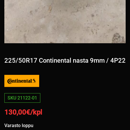
225/50R17 Continental nasta 9mm / 4P22
SKU 21122-01
130,00
€/kpl
Varasto loppu