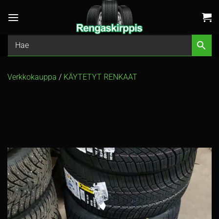
Skip
to
content
Verkkokauppa
/
KÄYTETYT RENKAAT