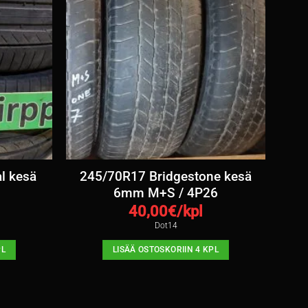
l kesä
245/70R17 Bridgestone kesä
6mm M+S / 4P26
40,00
€/kpl
Dot14
PL
LISÄÄ OSTOSKORIIN 4 KPL