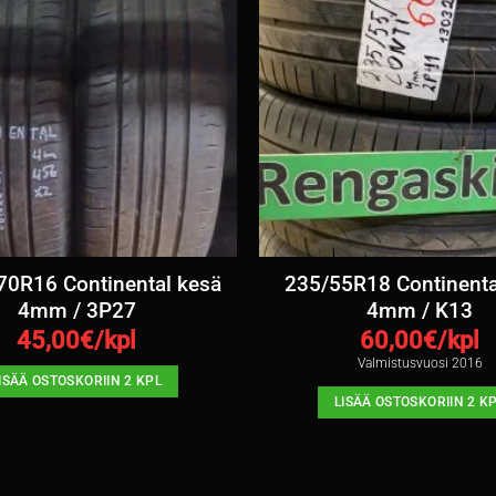
70R16 Continental kesä
235/55R18 Continenta
4mm / 3P27
4mm / K13
45,00
€/kpl
60,00
€/kpl
Valmistusvuosi 2016
ISÄÄ OSTOSKORIIN 2 KPL
LISÄÄ OSTOSKORIIN 2 K