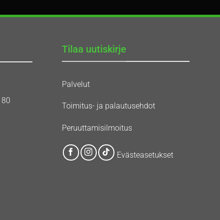
Tilaa uutiskirje
Palvelut
180
Toimitus- ja palautusehdot
Peruuttamisilmoitus
Evästeasetukset