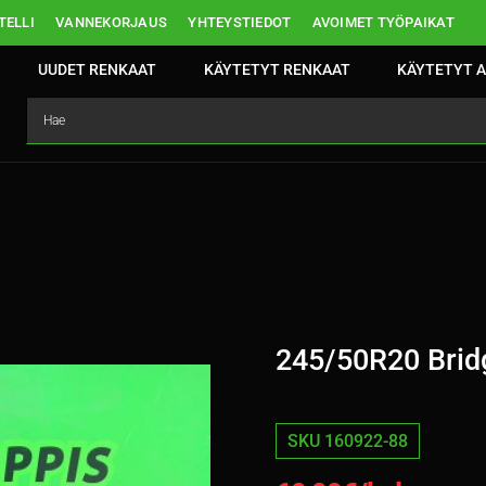
ELLI
VANNEKORJAUS
YHTEYSTIEDOT
AVOIMET TYÖPAIKAT
UUDET RENKAAT
KÄYTETYT RENKAAT
KÄYTETYT A
245/50R20 Brid
SKU 160922-88