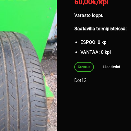
60,00
€/kpl
Varasto loppu
Saatavilla toimipisteissä:
ESPOO: 0 kpl
VANTAA: 0 kpl
Kuvaus
Lisätiedot
Dot12