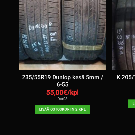
ä
235/55R19 Dunlop kesä 5mm /
K 205/
6-55
55,00
€/kpl
Dot08
L
LISÄÄ OSTOSKORIIN 2 KPL