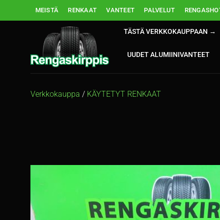
Skip
MEISTÄ
RENKAAT
VANTEET
PALVELUT
RENGASHOT
to
content
TÄSTÄ VERKKOKAUPPAAN →
UUDET ALUMIINIVANTEET
Verkkokauppa
/
KÄYTETYT RENKAAT