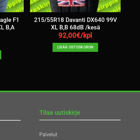
agle F1
215/55R18 Davanti DX640 99V
L B,A
XL B,B 68dB /kesä
92,00
€/kpl
LISÄÄ OSTOSKORIIN
Tilaa uutiskirje
Palvelut