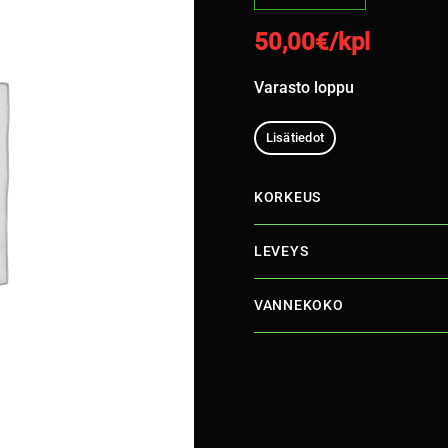
50,00
€/kpl
Varasto loppu
Lisätiedot
KORKEUS
LEVEYS
VANNEKOKO