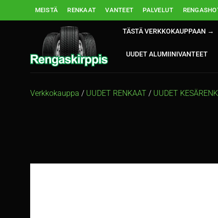
Skip
MEISTÄ
RENKAAT
VANTEET
PALVELUT
RENGASHOT
to
content
TÄSTÄ VERKKOKAUPPAAN →
UUDET ALUMIINIVANTEET
Verkkokauppa
/
UUDET RENKAAT
/
UUDET KESÄREN