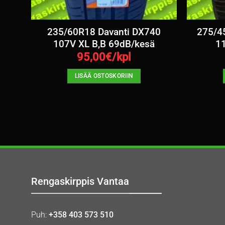
235/60R18 Davanti DX740
275/4
107V XL B,B 69dB/kesä
1
95,00
€/kpl
LISÄÄ OSTOSKORIIN
Rengaskirppis Vantaa
Puh:
+358 403 573 510