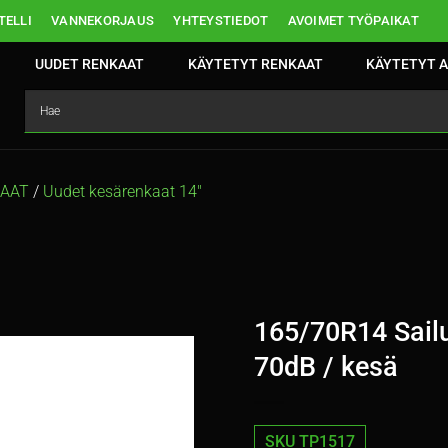
ELLI
VANNEKORJAUS
YHTEYSTIEDOT
AVOIMET TYÖPAIKAT
UUDET RENKAAT
KÄYTETYT RENKAAT
KÄYTETYT A
KAAT
/
Uudet kesärenkaat 14″
165/70R14 Sailu
70dB / kesä
SKU TP1517