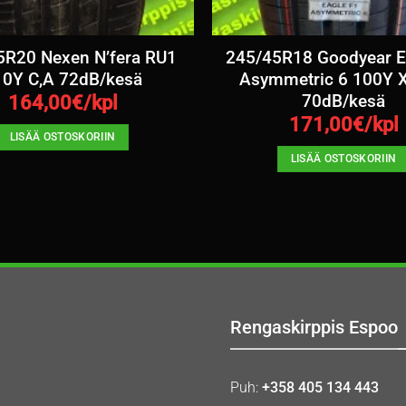
5R20 Nexen N’fera RU1
245/45R18 Goodyear E
10Y C,A 72dB/kesä
Asymmetric 6 100Y X
70dB/kesä
164,00
€/kpl
171,00
€/kpl
LISÄÄ OSTOSKORIIN
LISÄÄ OSTOSKORIIN
Rengaskirppis Espoo
Puh:
+358 405 134 443