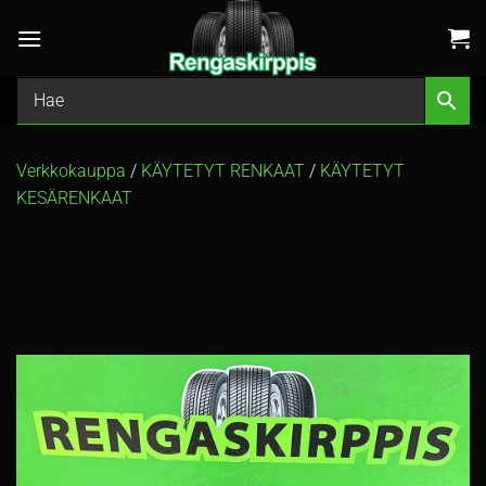
Skip
to
content
Verkkokauppa
/
KÄYTETYT RENKAAT
/
KÄYTETYT
KESÄRENKAAT