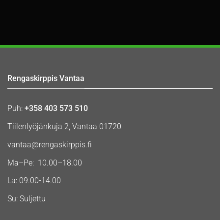
Rengaskirppis Vantaa
Puh:
+358 403 573 510
Tiilenlyöjänkuja 2, Vantaa 01720
vantaa@rengaskirppis.fi
Ma–Pe: 10.00–18.00
La: 09.00-14.00
Su: Suljettu