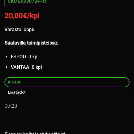
SKU ER030724-05
20,00
€/kpl
Varasto loppu
Saatavilla toimipisteissä:
ESPOO: 0 kpl
VANTAA: 0 kpl
Kuvaus
Lisätiedot
Dot20