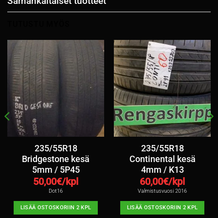
Samankaltaiset tuotteet
TUTUSTU MYÖS
235/55R18
235/55R18
Bridgestone kesä
Continental kesä
5mm / 5P45
4mm / K13
50,00
€/kpl
60,00
€/kpl
Dot16
Valmistusvuosi 2016
LISÄÄ OSTOSKORIIN 2 KPL
LISÄÄ OSTOSKORIIN 2 KPL