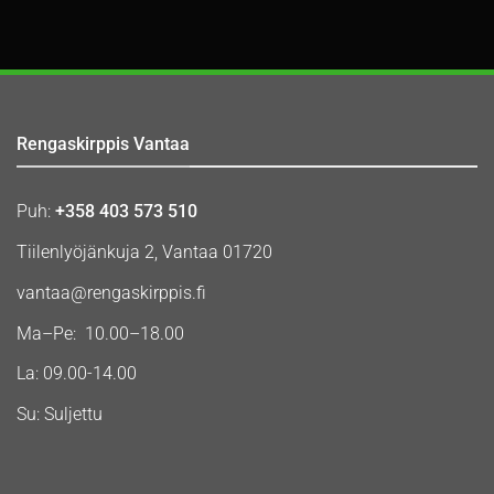
Rengaskirppis Vantaa
Puh:
+358 403 573 510
Tiilenlyöjänkuja 2, Vantaa 01720
vantaa@rengaskirppis.fi
Ma–Pe: 10.00–18.00
La: 09.00-14.00
Su: Suljettu