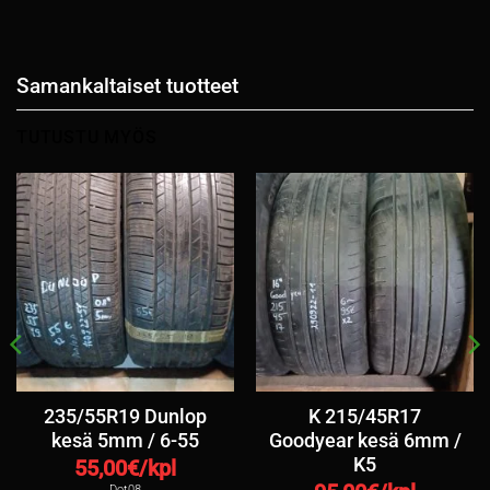
Samankaltaiset tuotteet
TUTUSTU MYÖS
235/55R19 Dunlop
K 215/45R17
kesä 5mm / 6-55
Goodyear kesä 6mm /
K5
55,00
€/kpl
Dot08