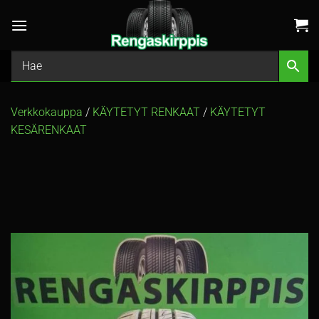
Skip
to
content
Verkkokauppa
/
KÄYTETYT RENKAAT
/
KÄYTETYT
KESÄRENKAAT