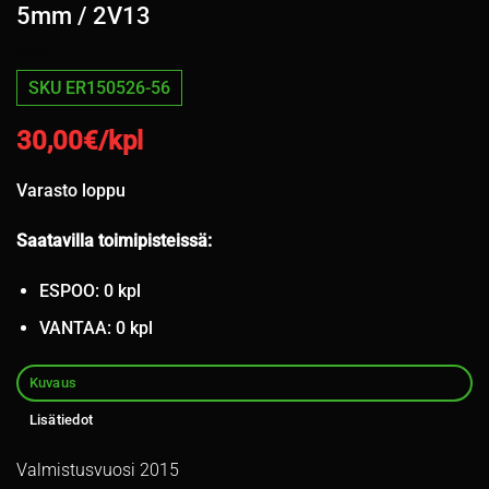
5mm / 2V13
SKU ER150526-56
30,00
€/kpl
Varasto loppu
Saatavilla toimipisteissä:
ESPOO: 0 kpl
VANTAA: 0 kpl
Kuvaus
Lisätiedot
Valmistusvuosi 2015