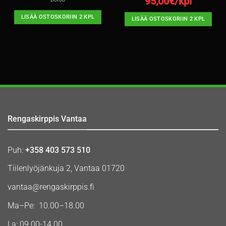
95,00
€/kpl
LISÄÄ OSTOSKORIIN 2 KPL
LISÄÄ OSTOSKORIIN 2 KPL
Rengaskirppis Vantaa
Puh:
+358 403 573 510
Tiilenlyöjänkuja 2, Vantaa 01720
vantaa@rengaskirppis.fi
Ma–Pe: 10.00–18.00
La: 09.00-14.00