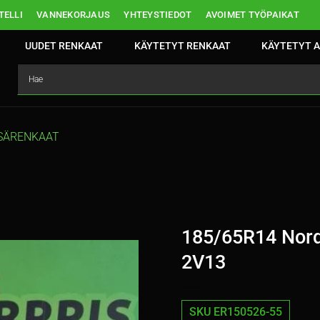
ELLI
VANNEKORJAUS
YHTEYSTIEDOT
AVOIMET TYÖPAIKAT
UUDET RENKAAT
KÄYTETYT RENKAAT
KÄYTETYT A
SÄRENKAAT
185/65R14 Nor
2V13
SKU ER150526-55