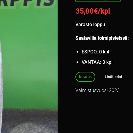
35,00
€/kpl
Varasto loppu
Saatavilla toimipisteissä:
ESPOO: 0 kpl
VANTAA: 0 kpl
Kuvaus
Lisätiedot
Valmistusvuosi 2023