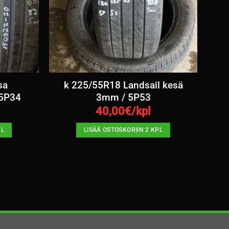
sa
k 225/55R18 Landsail kesä
 5P34
3mm / 5P53
40,00
€/kpl
PL
LISÄÄ OSTOSKORIIN 2 KPL