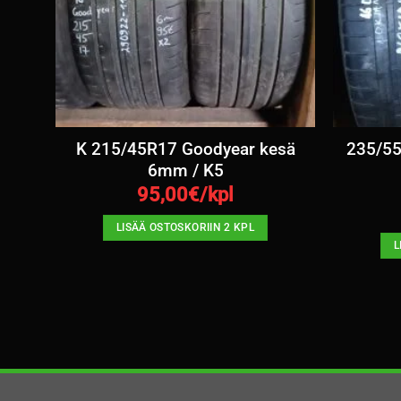
kesä
K 215/45R17 Goodyear kesä
235/55
6mm / K5
95,00
€/kpl
LISÄÄ OSTOSKORIIN 2 KPL
L