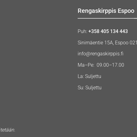
Rengaskirppis Espoo
Puh:
+358 405 134 443
Sinimäentie 15A, Espoo 02
info@rengaskirppis.fi
Ma–Pe: 09.00–17.00
La: Suljettu
Su: Suljettu
ätetään.