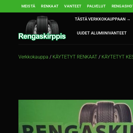
Skip
MEISTÄ
RENKAAT
VANTEET
PALVELUT
RENGASHOT
to
content
TÄSTÄ VERKKOKAUPPAAN →
UUDET ALUMIINIVANTEET
Verkkokauppa
/
KÄYTETYT RENKAAT
/
KÄYTETYT KE