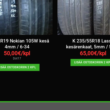
R19 Nokian 105W kesä
K 235/55R18 Las
4mm / 6-34
kesärenkaat, 5mm /
50,00
€/kpl
65,00
€/kpl
Dot17
LISÄÄ OSTOSKORIIN 2 K
ISÄÄ OSTOSKORIIN 2 KPL