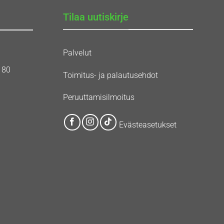
Tilaa uutiskirje
Palvelut
180
Toimitus- ja palautusehdot
Peruuttamisilmoitus
Evästeasetukset