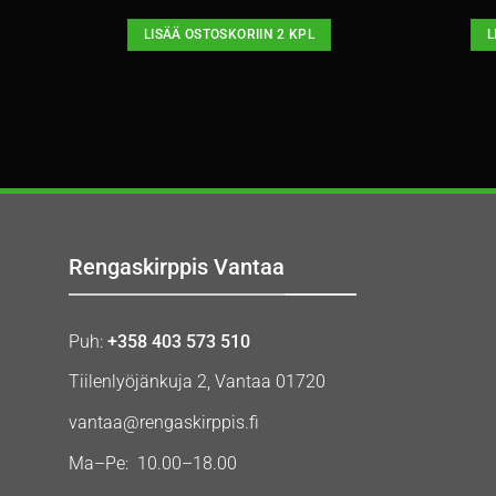
LISÄÄ OSTOSKORIIN 2 KPL
L
Rengaskirppis Vantaa
Puh:
+358 403 573 510
Tiilenlyöjänkuja 2, Vantaa 01720
vantaa@rengaskirppis.fi
Ma–Pe: 10.00–18.00