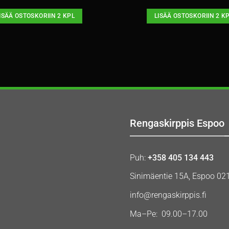
ISÄÄ OSTOSKORIIN 2 KPL
LISÄÄ OSTOSKORIIN 2 K
Rengaskirppis Espoo
Puh:
+358 405 134 443
Sinimäentie 15A, Espoo 02
info@rengaskirppis.fi
Ma–Pe: 09.00–17.00