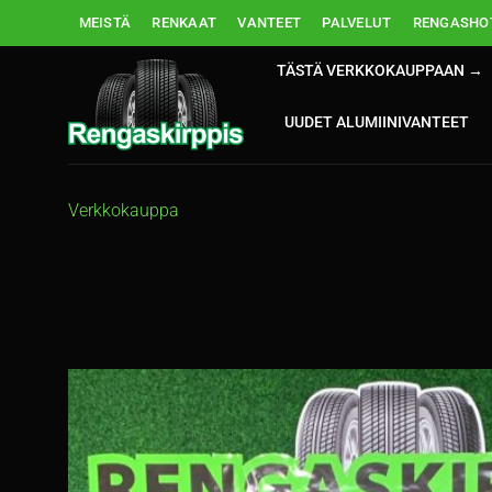
Skip
MEISTÄ
RENKAAT
VANTEET
PALVELUT
RENGASHOT
to
content
TÄSTÄ VERKKOKAUPPAAN →
UUDET ALUMIINIVANTEET
Verkkokauppa