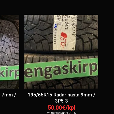
a 7mm /
195/65R15 Radar nasta 9mm /
3P5-3
50,00
€/kpl
Valmistusvuosi 2016