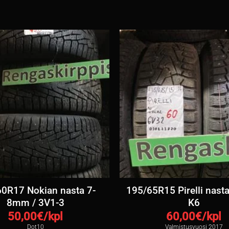
0R17 Nokian nasta 7-
195/65R15 Pirelli nast
8mm / 3V1-3
K6
50,00
€/kpl
60,00
€/kpl
Dot10
Valmistusvuosi 2017