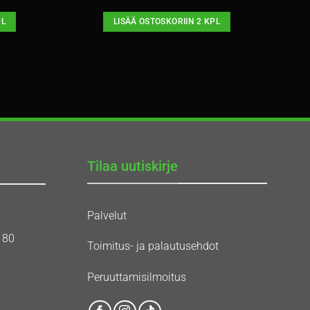
PL
LISÄÄ OSTOSKORIIN 2 KPL
Tilaa uutiskirje
Palvelut
180
Toimitus- ja palautusehdot
Peruuttamisilmoitus