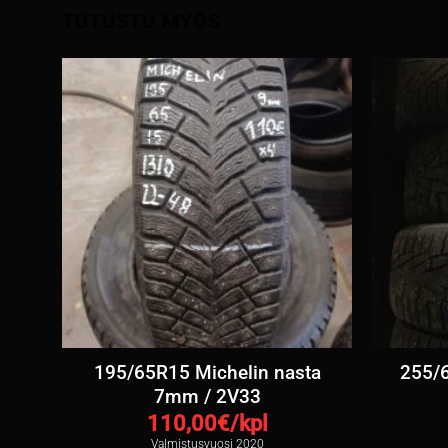
TUTUSTU MYÖS
a
195/65R15 Michelin nasta
255/6
7mm / 2V33
110,00
€/kpl
Valmistusvuosi 2020