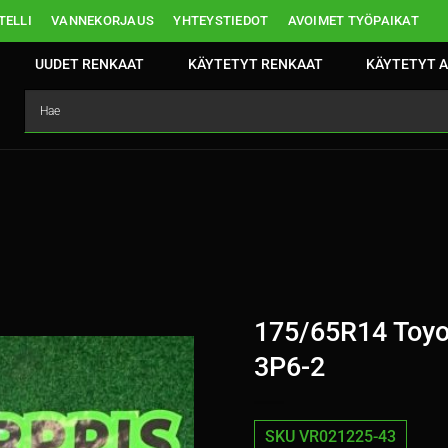
ELLI
VANNEKORJAUS
YHTEYSTIEDOT
AVOIMET TYÖPAIKAT
UUDET RENKAAT
KÄYTETYT RENKAAT
KÄYTETYT A
175/65R14 Toyo
3P6-2
SKU VR021225-43