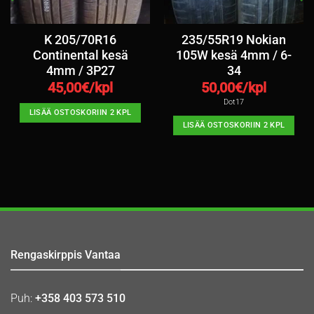
K 205/70R16
235/55R19 Nokian
Continental kesä
105W kesä 4mm / 6-
4mm / 3P27
34
45,00
€/kpl
50,00
€/kpl
Dot17
LISÄÄ OSTOSKORIIN 2 KPL
LISÄÄ OSTOSKORIIN 2 KPL
Rengaskirppis Vantaa
Puh:
+358 403 573 510