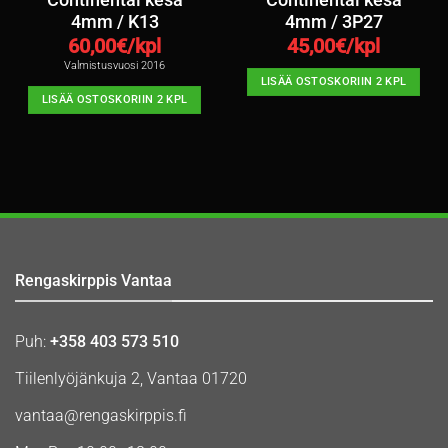
Continental kesä
Continental kesä
4mm / K13
4mm / 3P27
60,00
€/kpl
45,00
€/kpl
Valmistusvuosi 2016
LISÄÄ OSTOSKORIIN 2 KPL
LISÄÄ OSTOSKORIIN 2 KPL
Rengaskirppis Vantaa
Puh:
+358 403 573 510
Tiilenlyöjänkuja 2, Vantaa 01720
vantaa@rengaskirppis.fi