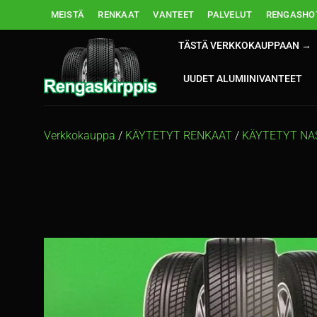
Skip
MEISTÄ
RENKAAT
VANTEET
PALVELUT
RENGASHOT
to
content
TÄSTÄ VERKKOKAUPPAAN →
UUDET ALUMIINIVANTEET
Verkkokauppa
/
KÄYTETYT RENKAAT
/
KÄYTETYT NA