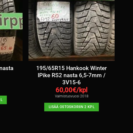
nasta
195/65R15 Hankook Winter
IPike RS2 nasta 6,5-7mm /
3V15-6
60,00
€/kpl
Valmistusvuosi 2018
PL
LISÄÄ OSTOSKORIIN 2 KPL