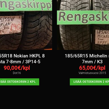
55R18 Nokian HKPL 8
185/65R15 Michelin 
sta 7-8mm / 3P14-5
7mm / K3
90,00
€/kpl
65,00
€/kpl
Dot16
Valmistusvuosi 2015
ISÄÄ OSTOSKORIIN 2 KPL
LISÄÄ OSTOSKORIIN 2 K