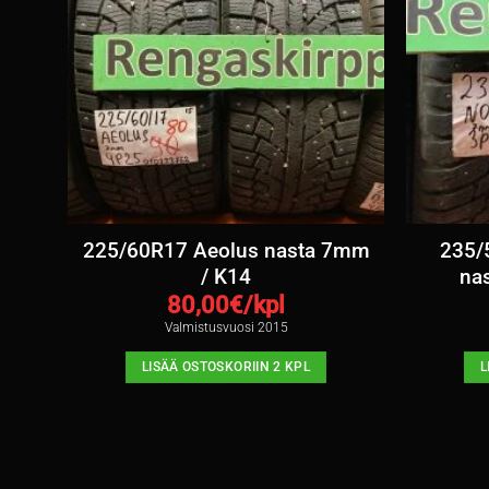
ta
225/60R17 Aeolus nasta 7mm
235/
/ K14
na
80,00
€/kpl
Valmistusvuosi 2015
LISÄÄ OSTOSKORIIN 2 KPL
L