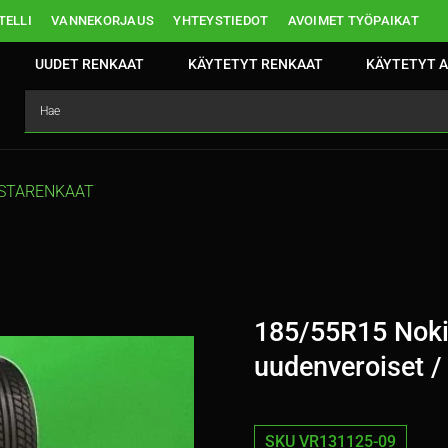
ELLI
VANNEKORJAUS
YHTEYSTIEDOT
AVOIMET TYÖPAIKAT
UUDET RENKAAT
KÄYTETYT RENKAAT
KÄYTETYT A
STARENKAAT
185/55R15 Noki
uudenveroiset /
SKU VR131125-09