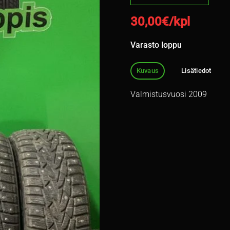
30,00
€/kpl
Varasto loppu
Kuvaus
Lisätiedot
Valmistusvuosi 2009