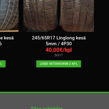
e kesä
245/65R17 Linglong kesä
6
5mm / 4P30
40,00
€/kpl
Dot17
PL
LISÄÄ OSTOSKORIIN 2 KPL
Tilaa uutiskirje