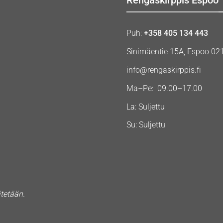
Puh:
+358 405 134 443
Sinimäentie 15A, Espoo 02
info@rengaskirppis.fi
Ma–Pe: 09.00–17.00
La: Suljettu
Su: Suljettu
ätetään.