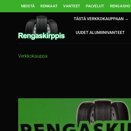
Skip
MEISTÄ
RENKAAT
VANTEET
PALVELUT
RENGASHOT
to
content
TÄSTÄ VERKKOKAUPPAAN →
UUDET ALUMIINIVANTEET
Verkkokauppa