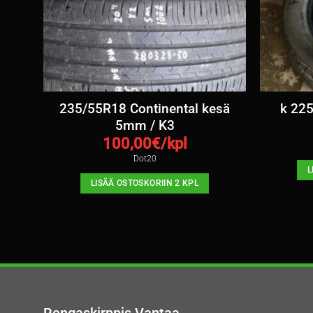
7-
235/55R18 Continental kesä
k 225
5mm / K3
100,00
€/kpl
Dot20
L
LISÄÄ OSTOSKORIIN 2 KPL
Rengaskirppis Vantaa