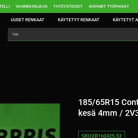
ELLI
VANNEKORJAUS
YHTEYSTIEDOT
AVOIMET TYÖPAIKAT
UUDET RENKAAT
KÄYTETYT RENKAAT
KÄYTETYT A
185/65R15 Cont
kesä 4mm / 2V
SKU ER160425-53