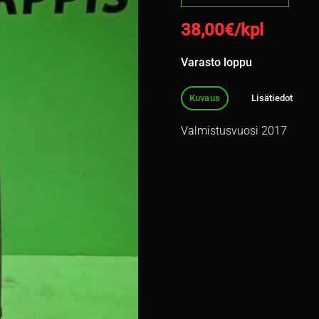
38,00
€/kpl
Varasto loppu
Kuvaus
Lisätiedot
Valmistusvuosi 2017