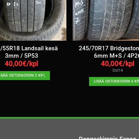
/55R18 Landsail kesä
245/70R17 Bridgeston
3mm / 5P53
6mm M+S / 4P2
40,00
€/kpl
40,00
€/kpl
Dot14
ISÄÄ OSTOSKORIIN 2 KPL
LISÄÄ OSTOSKORIIN 4 K
Rengaskirppis Espoo