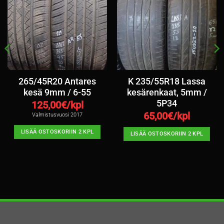
265/45R20 Antares
K 235/55R18 Lassa
kesä 9mm / 6-55
kesärenkaat, 5mm /
5P34
125,00
€/kpl
65,00
€/kpl
Valmistusvuosi 2017
LISÄÄ OSTOSKORIIN 2 KPL
LISÄÄ OSTOSKORIIN 2 KPL