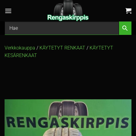
Skip
to
content
Verkkokauppa
/
KÄYTETYT RENKAAT
/
KÄYTETYT
KESÄRENKAAT