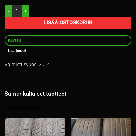
185/65R15 Hankook Kinergy Eco 88T kesä 4,5mm / 2P23 määrä
LISÄÄ OSTOSKORIIN
Kuvaus
Lisätiedot
Valmistusvuosi 2014
Samankaltaiset tuotteet
TUTUSTU MYÖS