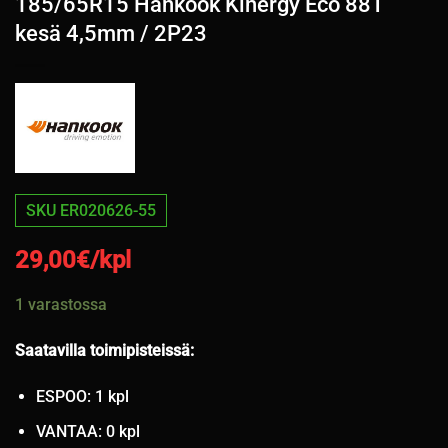
185/65R15 Hankook Kinergy Eco 88T
kesä 4,5mm / 2P23
SKU ER020626-55
29,00
€/kpl
1 varastossa
Saatavilla toimipisteissä:
ESPOO: 1 kpl
VANTAA: 0 kpl