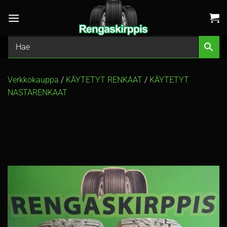
Skip
to
content
Verkkokauppa
/
KÄYTETYT RENKAAT
/
KÄYTETYT
NASTARENKAAT