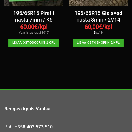
195/65R15 Pirelli
195/65R15 Gislaved
nasta 7mm / K6
nasta 8mm / 2V14
60,00
€/kpl
60,00
€/kpl
Valmistusvuosi 2017
Dot19
LISÄÄ OSTOSKORIIN 2 KPL
LISÄÄ OSTOSKORIIN 2 KPL
Rengaskirppis Vantaa
Puh:
+358 403 573 510