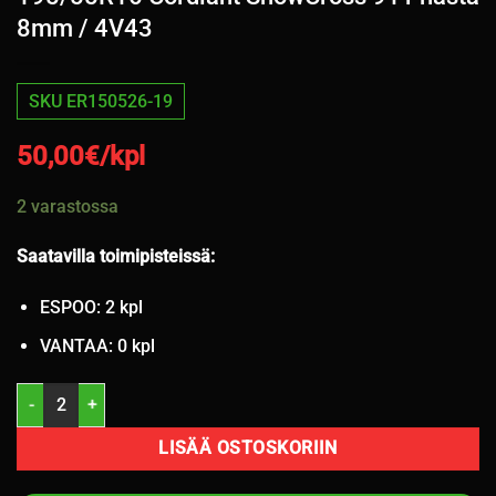
8mm / 4V43
SKU ER150526-19
50,00
€/kpl
2 varastossa
Saatavilla toimipisteissä:
ESPOO: 2 kpl
VANTAA: 0 kpl
195/55R16 Cordiant SnowCross 91T nasta 8mm / 4V43 määrä
LISÄÄ OSTOSKORIIN