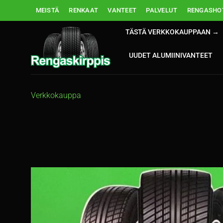
Skip
MEISTÄ
RENKAAT
VANTEET
PALVELUT
RENGASHOT
to
content
TÄSTÄ VERKKOKAUPPAAN →
UUDET ALUMIINIVANTEET
Verkkokauppa