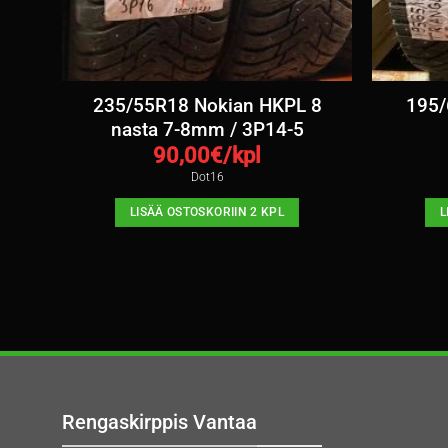
er
235/55R18 Nokian HKPL 8
195/
 /
nasta 7-8mm / 3P14-5
90,00
€/kpl
Dot16
LISÄÄ OSTOSKORIIN 2 KPL
L
Rengaskirppis Vantaa