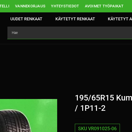
ELLI
VANNEKORJAUS
YHTEYSTIEDOT
AVOIMET TYÖPAIKAT
UUDET RENKAAT
KÄYTETYT RENKAAT
KÄYTETYT A
195/65R15 Kum
/ 1P11-2
SKU VR091025-06