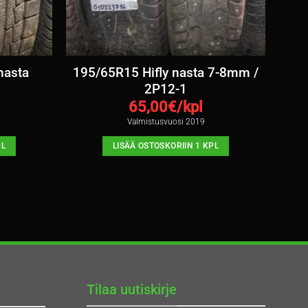
nasta
195/65R15 Hifly nasta 7-8mm /
2P12-1
65,00
€/kpl
Valmistusvuosi 2019
PL
LISÄÄ OSTOSKORIIN 1 KPL
Tilaa uutiskirje