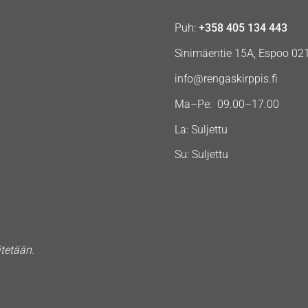
Puh:
+358 405 134 443
Sinimäentie 15A, Espoo 02
info@rengaskirppis.fi
Ma–Pe: 09.00–17.00
La: Suljettu
Su: Suljettu
ätetään.