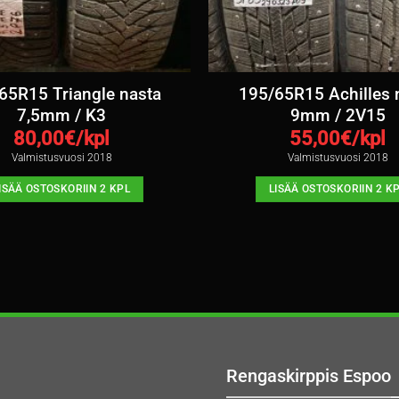
65R15 Triangle nasta
195/65R15 Achilles 
7,5mm / K3
9mm / 2V15
80,00
€/kpl
55,00
€/kpl
Valmistusvuosi 2018
Valmistusvuosi 2018
ISÄÄ OSTOSKORIIN 2 KPL
LISÄÄ OSTOSKORIIN 2 K
Rengaskirppis Espoo