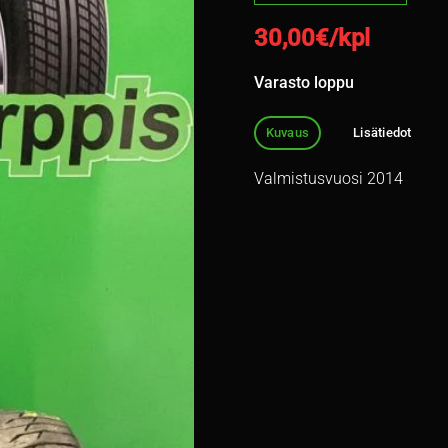
30,00
€/kpl
Varasto loppu
Kuvaus
Lisätiedot
Valmistusvuosi 2014