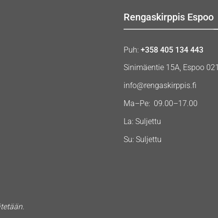
Rengaskirppis Espoo
Puh:
+358 405 134 443
Sinimäentie 15A, Espoo 02
info@rengaskirppis.fi
Ma–Pe: 09.00–17.00
La: Suljettu
Su: Suljettu
ätetään.