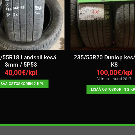
/55R18 Landsail kesä
235/55R20 Dunlop kes
3mm / 5P53
K8
40,00
€/kpl
100,00
€/kpl
Valmistusvuosi 2017
ISÄÄ OSTOSKORIIN 2 KPL
LISÄÄ OSTOSKORIIN 2 K