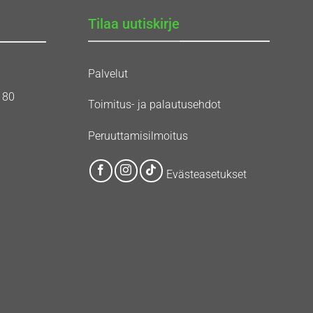
Tilaa uutiskirje
Palvelut
180
Toimitus- ja palautusehdot
Peruuttamisilmoitus
Evästeasetukset