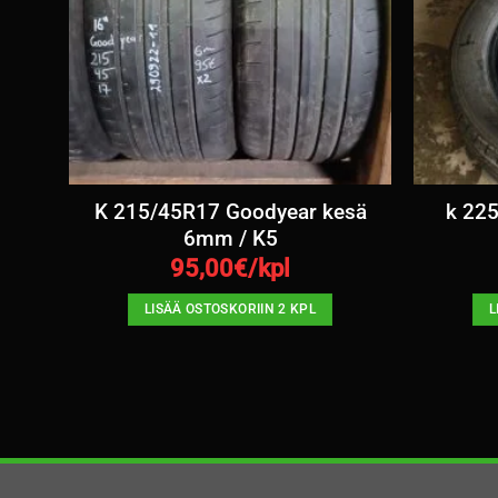
mm /
K 215/45R17 Goodyear kesä
k 225
6mm / K5
95,00
€/kpl
LISÄÄ OSTOSKORIIN 2 KPL
L