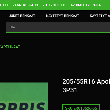
ELLI
VANNEKORJAUS
YHTEYSTIEDOT
AVOIMET TYÖPAIKAT
UUDET RENKAAT
KÄYTETYT RENKAAT
KÄYTETYT A
SÄRENKAAT
205/55R16 Apol
3P31
SKU ER010626-55