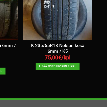
ä 6mm /
K 235/55R18 Nokian kesä
6mm / K5
75,00
€/kpl
LISÄÄ OSTOSKORIIN 2 KPL
PL