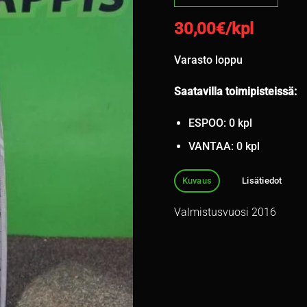
30,00
€/kpl
Varasto loppu
Saatavilla toimipisteissä:
ESPOO: 0 kpl
VANTAA: 0 kpl
Kuvaus
Lisätiedot
Valmistusvuosi 2016