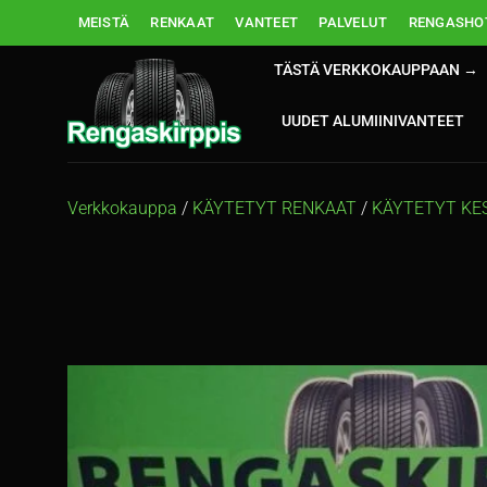
Skip
MEISTÄ
RENKAAT
VANTEET
PALVELUT
RENGASHOT
to
content
TÄSTÄ VERKKOKAUPPAAN →
UUDET ALUMIINIVANTEET
Verkkokauppa
/
KÄYTETYT RENKAAT
/
KÄYTETYT KE