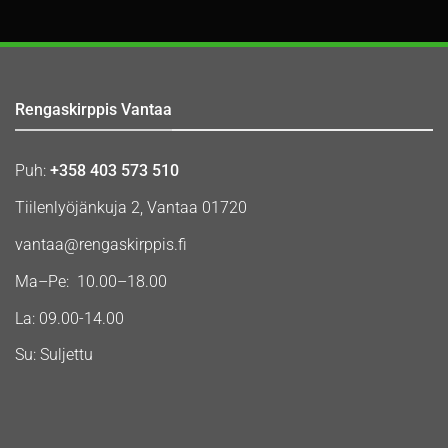
Rengaskirppis Vantaa
Puh:
+358 403 573 510
Tiilenlyöjänkuja 2, Vantaa 01720
vantaa@rengaskirppis.fi
Ma–Pe: 10.00–18.00
La: 09.00-14.00
Su: Suljettu