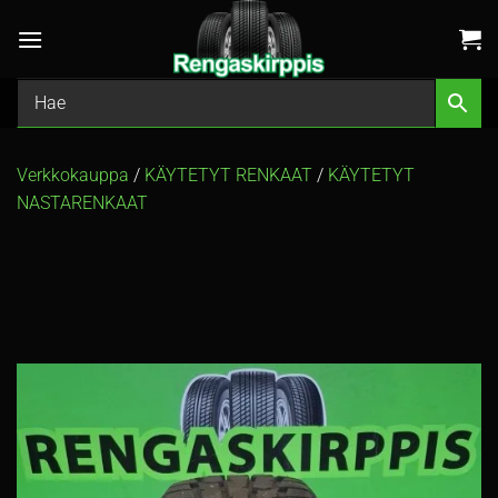
Skip
to
content
Verkkokauppa
/
KÄYTETYT RENKAAT
/
KÄYTETYT
NASTARENKAAT