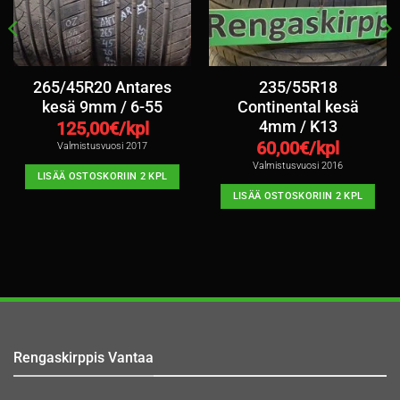
265/45R20 Antares
235/55R18
kesä 9mm / 6-55
Continental kesä
4mm / K13
125,00
€/kpl
60,00
€/kpl
Valmistusvuosi 2017
Valmistusvuosi 2016
LISÄÄ OSTOSKORIIN 2 KPL
LISÄÄ OSTOSKORIIN 2 KPL
Rengaskirppis Vantaa