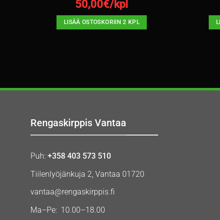
50,00
€/kpl
LISÄÄ OSTOSKORIIN 2 KPL
L
Rengaskirppis Vantaa
Puh:
+358 403 573 510
Tiilenlyöjänkuja 2, Vantaa 01720
vantaa@rengaskirppis.fi
Ma–Pe: 10.00–18.00