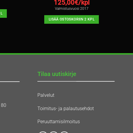
125,00
€/kpl
Valmistusvuosi 2017
PL
LISÄÄ OSTOSKORIIN 2 KPL
Tilaa uutiskirje
Palvelut
180
Toimitus- ja palautusehdot
Peruuttamisilmoitus