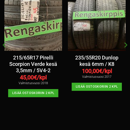
215/65R17 Pirelli
235/55R20 Dunlop
Scorpion Verde kesä
kesä 6mm / K8
3,5mm / 5V4-2
100,00
€/kpl
45,00
€/kpl
Valmistusvuosi 2017
Valmistusvuosi 2018
LISÄÄ OSTOSKORIIN 2 KPL
LISÄÄ OSTOSKORIIN 2 KPL