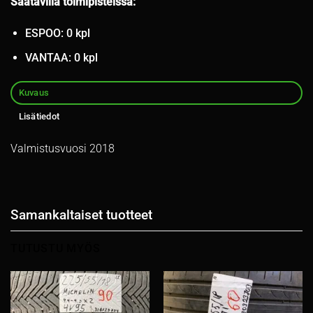
Saatavilla toimipisteissä:
ESPOO: 0 kpl
VANTAA: 0 kpl
Kuvaus
Lisätiedot
Valmistusvuosi 2018
Samankaltaiset tuotteet
TUTUSTU MYÖS