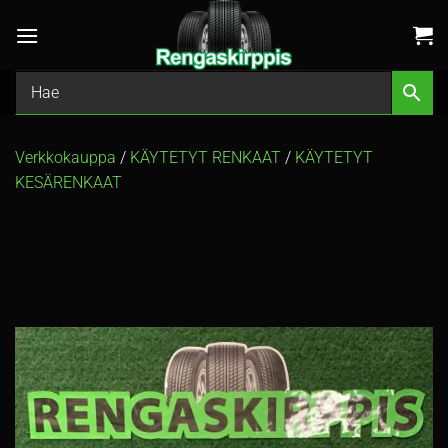
Skip
to
content
Verkkokauppa
/
KÄYTETYT RENKAAT
/
KÄYTETYT
KESÄRENKAAT