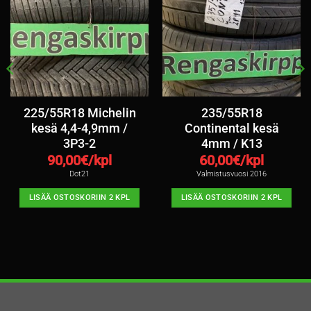
225/55R18 Michelin
235/55R18
kesä 4,4-4,9mm /
Continental kesä
3P3-2
4mm / K13
90,00
€/kpl
60,00
€/kpl
Dot21
Valmistusvuosi 2016
LISÄÄ OSTOSKORIIN 2 KPL
LISÄÄ OSTOSKORIIN 2 KPL