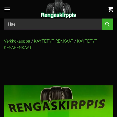
Skip
to
content
Verkkokauppa
/
KÄYTETYT RENKAAT
/
KÄYTETYT
KESÄRENKAAT