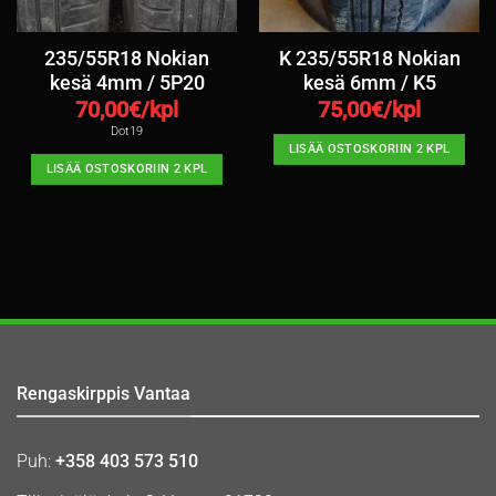
235/55R18 Nokian
K 235/55R18 Nokian
kesä 4mm / 5P20
kesä 6mm / K5
70,00
€/kpl
75,00
€/kpl
Dot19
LISÄÄ OSTOSKORIIN 2 KPL
LISÄÄ OSTOSKORIIN 2 KPL
Rengaskirppis Vantaa
Puh:
+358 403 573 510