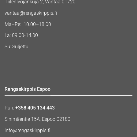
Tiilenlyöjänkuja 2, Vantaa 01720
vantaa@rengaskirppis.fi
Ma–Pe: 10.00–18.00
La: 09.00-14.00
Su: Suljettu
Rengaskirppis Espoo
Puh:
+358 405 134 443
Sinimäentie 15A, Espoo 02180
info@rengaskirppis.fi