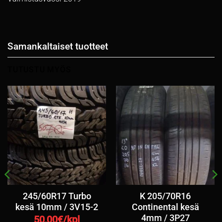
Samankaltaiset tuotteet
TUTUSTU MYÖS
245/60R17 Turbo
K 205/70R16
kesä 10mm / 3V15-2
Continental kesä
4mm / 3P27
50,00
€/kpl