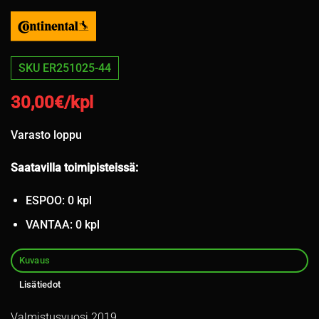
SKU ER251025-44
30,00
€/kpl
Varasto loppu
Saatavilla toimipisteissä:
ESPOO: 0 kpl
VANTAA: 0 kpl
Kuvaus
Lisätiedot
Valmistusvuosi 2019