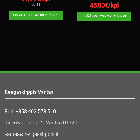
45,00
€/kpl
Dot11
LISÄÄ OSTOSKORIIN 2 KPL
LISÄÄ OSTOSKORIIN 2 KPL
Rengaskirppis Vantaa
Puh:
+358 403 573 510
Tiilenlyöjänkuja 2, Vantaa 01720
vantaa@rengaskirppis.fi