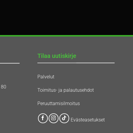
Tilaa uutiskirje
Palvelut
180
Toimitus- ja palautusehdot
Peruuttamisilmoitus
Evästeasetukset