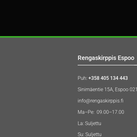
Rengaskirppis Espoo
Puh:
+358 405 134 443
Sinimäentie 15A, Espoo 02
info@rengaskirppis.fi
Ma–Pe: 09.00–17.00
La: Suljettu
Su: Suljettu