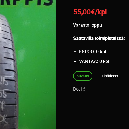
55,00
€/kpl
Varasto loppu
Saatavilla toimipisteissä:
ESPOO: 0 kpl
VANTAA: 0 kpl
Kuvaus
Lisätiedot
Dot16