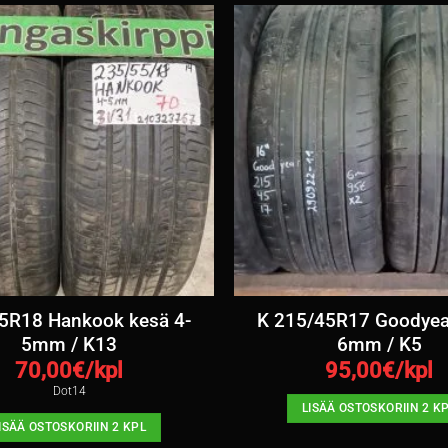
5R18 Hankook kesä 4-
K 215/45R17 Goodyea
5mm / K13
6mm / K5
70,00
€/kpl
95,00
€/kpl
Dot14
LISÄÄ OSTOSKORIIN 2 K
ISÄÄ OSTOSKORIIN 2 KPL