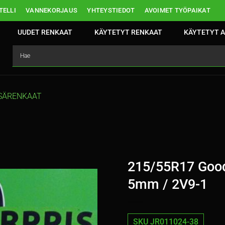
ELLI
VANNEKORJAUS
YHTEYSTIEDOT
AVOIMET TYÖPAIKAT
UUDET RENKAAT
KÄYTETYT RENKAAT
KÄYTETYT A
SÄRENKAAT
215/55R17 Good
5mm / 2V9-1
SKU JR011024-38