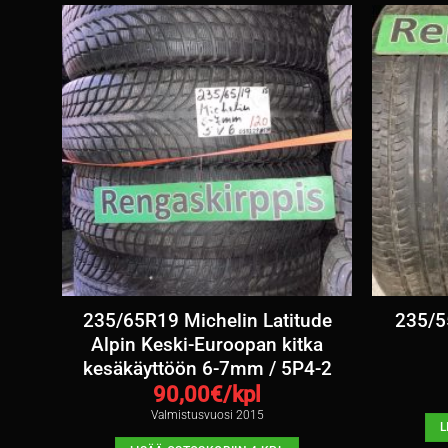
mm /
235/65R19 Michelin Latitude
235/5
Alpin Keski-Euroopan kitka
kesäkäyttöön 6-7mm / 5P4-2
90,00
€/kpl
Valmistusvuosi 2015
L