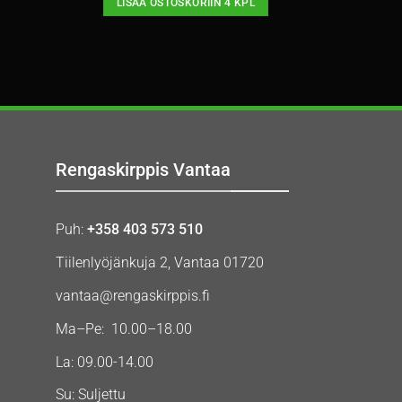
LISÄÄ OSTOSKORIIN 4 KPL
Rengaskirppis Vantaa
Puh:
+358 403 573 510
Tiilenlyöjänkuja 2, Vantaa 01720
vantaa@rengaskirppis.fi
Ma–Pe: 10.00–18.00
La: 09.00-14.00
Su: Suljettu