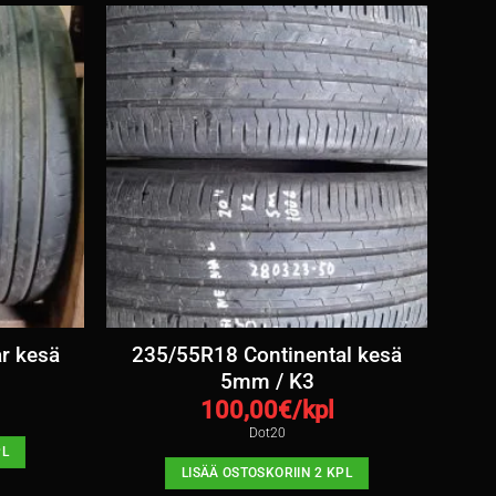
r kesä
235/55R18 Continental kesä
5mm / K3
100,00
€/kpl
Dot20
PL
LISÄÄ OSTOSKORIIN 2 KPL