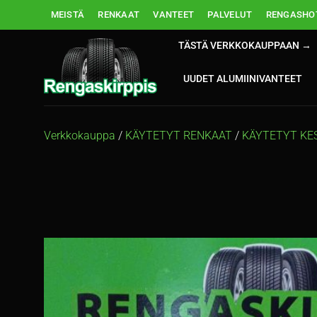
Skip
MEISTÄ
RENKAAT
VANTEET
PALVELUT
RENGASHOT
to
content
TÄSTÄ VERKKOKAUPPAAN →
UUDET ALUMIINIVANTEET
Verkkokauppa
/
KÄYTETYT RENKAAT
/
KÄYTETYT KE