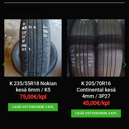
TUTUSTU MYÖS
K 235/55R18 Nokian
K 205/70R16
kesä 6mm / K5
Continental kesä
4mm / 3P27
75,00
€/kpl
45,00
€/kpl
LISÄÄ OSTOSKORIIN 2 KPL
LISÄÄ OSTOSKORIIN 2 KPL