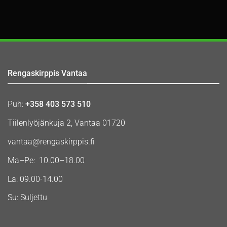
Rengaskirppis Vantaa
Puh:
+358 403 573 510
Tiilenlyöjänkuja 2, Vantaa 01720
vantaa@rengaskirppis.fi
Ma–Pe: 10.00–18.00
La: 09.00-14.00
Su: Suljettu